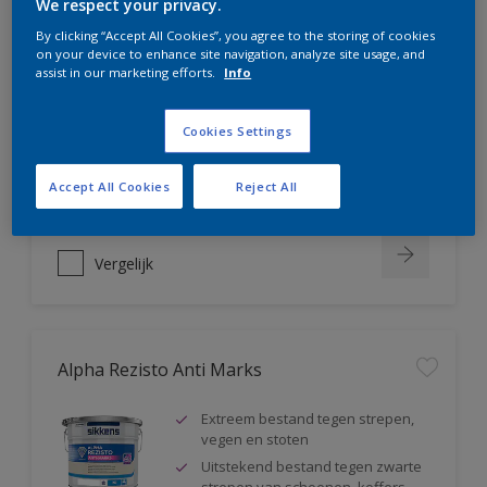
We respect your privacy.
Alpha Rezisto Easy Clean
By clicking “Accept All Cookies”, you agree to the storing of cookies
on your device to enhance site navigation, analyze site usage, and
assist in our marketing efforts.
Info
Ultiem vlekafstotend, makkelijk
reinigbaar
Water-, vuil- en vetafstotend
Cookies Settings
Extreem schrobvast (klasse 1
volgens DIN EN 13300)
Accept All Cookies
Reject All
Vergelijk
Alpha Rezisto Anti Marks
Extreem bestand tegen strepen,
vegen en stoten
Uitstekend bestand tegen zwarte