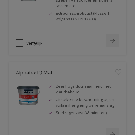
strepen van schoenen, koffers,
tassen etc.
Extreem schrobvast (klasse 1
volgens DIN EN 13300)
Vergelijk
Alphatex IQ Mat
Zeer hoge duurzaamheid mét
kleurbehoud
Uitstekende bescherming tegen
vuilaanhang en groene aanslag
Snel regenvast (45 minuten)