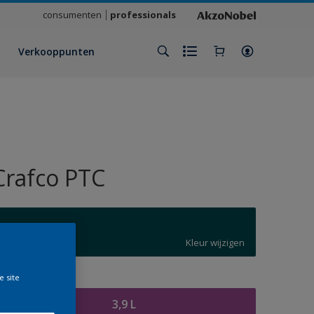
consumenten
professionals
Verkooppunten
Crafco PTC
5020
Kleur wijzigen
e site
rootte
3,9 L