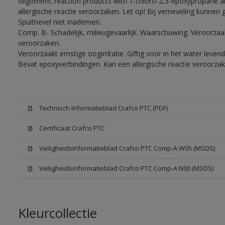
oligomeric reaction products with 1-chloro-2,3-epoxypropane a
allergische reactie veroorzaken. Let op! Bij verneveling kunnen
Spuitnevel niet inademen.
Comp. B- Schadelijk, milieugevaarlijk. Waarschuwing. Veroorzaakt
veroorzaken.
Veroorzaakt ernstige oogirritatie. Giftig voor in het water lev
Bevat epoxyverbindingen. Kan een allergische reactie veroorzak
Technisch Informatieblad Crafco PTC (PDF)
Certificaat Crafco PTC
Veiligheidsinformatieblad Crafco PTC Comp-A W05 (MSDS)
Veiligheidsinformatieblad Crafco PTC Comp-A N00 (MSDS)
Kleurcollectie