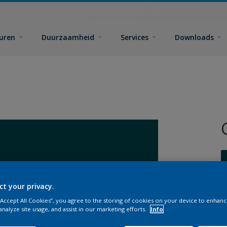
euren
Duurzaamheid
Services
Downloads
ct your privacy.
 “Accept All Cookies”, you agree to the storing of cookies on your device to enhanc
G
analyze site usage, and assist in our marketing efforts.
Info