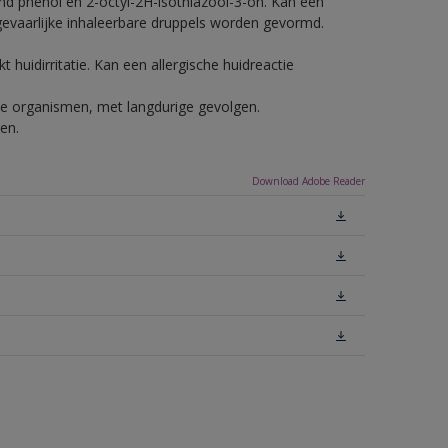
nd phenol en 2-octyl-2H-isothiazool-3-on. Kan een
 gevaarlijke inhaleerbare druppels worden gevormd.
 huidirritatie. Kan een allergische huidreactie
ende organismen, met langdurige gevolgen.
en.
Download Adobe Reader