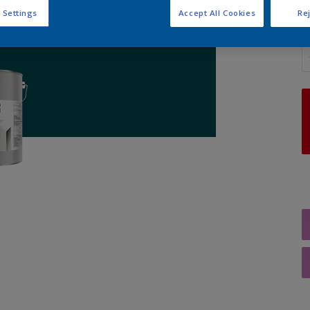
 Settings
Accept All Cookies
Rej
A