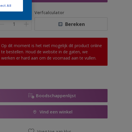
ect All
antal
Verfcalculator
Bereken
Op dit moment is het niet mogelijk dit product online
te bestellen. Houd de website in de gaten, we
werken er hard aan om de voorraad aan te vullen.
Boodschappenlijst
Vind een winkel
Voeg toe aan klus