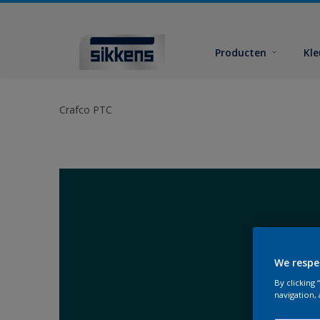
Producten
Kl
Crafco PTC
We respe
By clicking
navigation, 