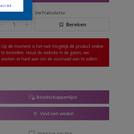
ect All
antal
Verfcalculator
Bereken
Op dit moment is het niet mogelijk dit product online
te bestellen. Houd de website in de gaten, we
werken er hard aan om de voorraad aan te vullen.
Boodschappenlijst
Vind een winkel
Voeg toe aan klus