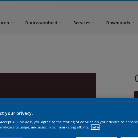
euren
Duurzaamheid
Services
Downloads
ct your privacy.
 “Accept All Cookies”, you agree to the storing of cookies on your device to enhanc
G
analyze site usage, and assist in our marketing efforts.
Info