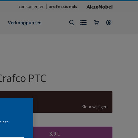
consumenten
professionals
Verkooppunten
Crafco PTC
3007
Kleur wijzigen
e site
rootte
3,9 L