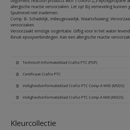
oligomeric reaction products with 1-chloro-2,3-epoxypropane a
allergische reactie veroorzaken. Let op! Bij verneveling kunnen
Spuitnevel niet inademen.
Comp. B- Schadelijk, milieugevaarlijk. Waarschuwing. Veroorzaakt
veroorzaken.
Veroorzaakt ernstige oogirritatie. Giftig voor in het water lev
Bevat epoxyverbindingen. Kan een allergische reactie veroorzak
Technisch Informatieblad Crafco PTC (PDF)
Certificaat Crafco PTC
Veiligheidsinformatieblad Crafco PTC Comp-A W05 (MSDS)
Veiligheidsinformatieblad Crafco PTC Comp-A N00 (MSDS)
Kleurcollectie