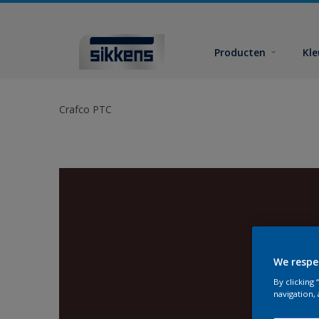
Producten
Kl
Crafco PTC
We respe
By clicking
navigation, 