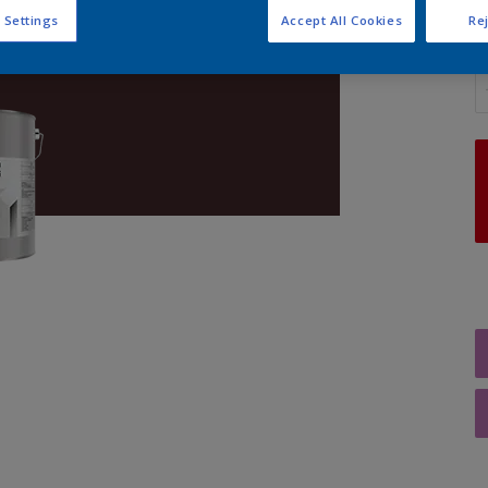
 Settings
Accept All Cookies
Rej
A