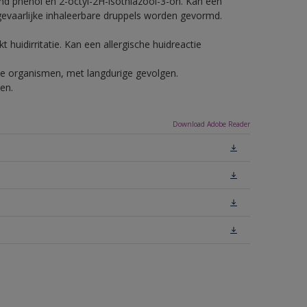
nd phenol en 2-octyl-2H-isothiazool-3-on. Kan een
 gevaarlijke inhaleerbare druppels worden gevormd.
 huidirritatie. Kan een allergische huidreactie
ende organismen, met langdurige gevolgen.
en.
Download Adobe Reader