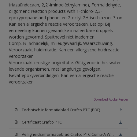
triazaündecaan, 2,2'-iminodi(ethylamine), Formaldehyde,
oligomeric reaction products with 1-chloro-2,3-
epoxypropane and phenol en 2-octyl-2H-isothiazool-3-on.
Kan een allergische reactie veroorzaken. Let op! Bij
verneveling kunnen gevaarlijke inhaleerbare druppels
worden gevormd. Spuitnevel niet inademen.
Comp. B- Schadelijk, milieugevaarlijk. Waarschuwing.
Veroorzaakt huidirritatie. Kan een allergische huidreactie
veroorzaken.
Veroorzaakt ernstige oogirritatie. Giftig voor in het water
levende organismen, met langdurige gevolgen.
Bevat epoxyverbindingen. Kan een allergische reactie
veroorzaken.
Download Adobe Reader
Technisch Informatieblad Crafco PTC (PDF)
Certificaat Crafco PTC
Veiligheidsinformatieblad Crafco PTC Comp-A W05 (MSDS)