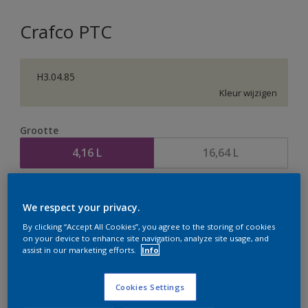
Crafco PTC
H3.04.85
Kleur wijzigen
Grootte
4,16 L
16,64 L
Aantal
Verfcalculator
We respect your privacy.
Bereken
By clicking “Accept All Cookies”, you agree to the storing of cookies
on your device to enhance site navigation, analyze site usage, and
assist in our marketing efforts.
Info
Op dit moment is het niet mogelijk dit product online
te bestellen. Houd de website in de gaten, we werken
Cookies Settings
er hard aan om de voorraad aan te vullen.