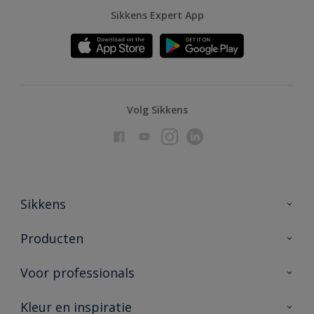
Sikkens Expert App
Volg Sikkens
Sikkens
Over Sikkens
Producten
AkzoNobel
Producten voor binnen
Voor professionals
Duurzaamheid
Producten voor buiten
Veelgestelde vragen
Advies & service
Kleur en inspiratie
Vind je verkooppunt