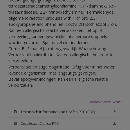
tetraazatetradecamethyleendiamine, 1,11-diamino-3,6,9-
triazaündecaan, 2,2'-iminodi(ethylamine), Formaldehyde,
oligomeric reaction products with 1-chloro-2,3-
epoxypropane and phenol en 2-octyl-2H-isothiazool-3-on.
Kan een allergische reactie veroorzaken. Let op! Bij
verneveling kunnen gevaarlijke inhaleerbare druppels
worden gevormd. Spuitnevel niet inademen.
Comp. B- Schadelijk, milieugevaarlijk. Waarschuwing.
Veroorzaakt huidirritatie. Kan een allergische huidreactie
veroorzaken.
Veroorzaakt ernstige oogirritatie. Giftig voor in het water
levende organismen, met langdurige gevolgen.
Bevat epoxyverbindingen. Kan een allergische reactie
veroorzaken.
Download Adobe Reader
Technisch Informatieblad Crafco PTC (PDF)
Certificaat Crafco PTC