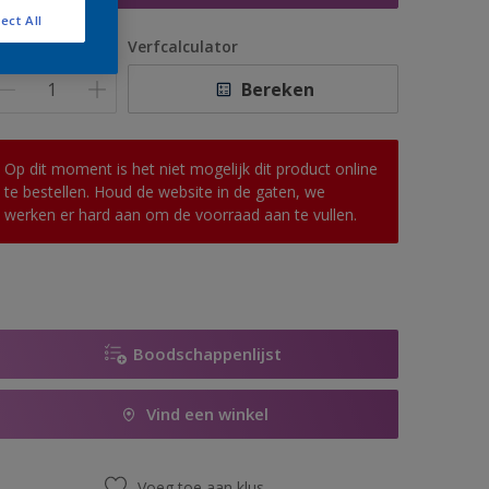
ect All
antal
Verfcalculator
Bereken
Op dit moment is het niet mogelijk dit product online
te bestellen. Houd de website in de gaten, we
werken er hard aan om de voorraad aan te vullen.
Boodschappenlijst
Vind een winkel
Voeg toe aan klus