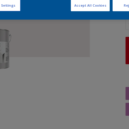
 Settings
Accept All Cookies
Rej
A