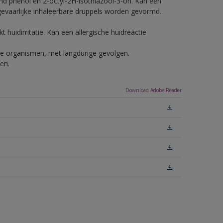
nd phenol en 2-octyl-2H-isothiazool-3-on. Kan een
 gevaarlijke inhaleerbare druppels worden gevormd.
 huidirritatie. Kan een allergische huidreactie
ende organismen, met langdurige gevolgen.
en.
Download Adobe Reader