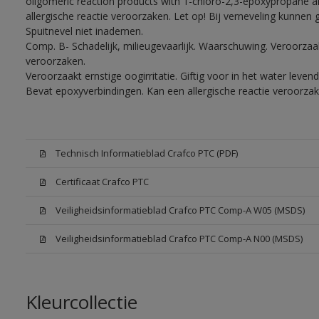
oligomeric reaction products with 1-chloro-2,3-epoxypropane a
allergische reactie veroorzaken. Let op! Bij verneveling kunnen
Spuitnevel niet inademen.
Comp. B- Schadelijk, milieugevaarlijk. Waarschuwing. Veroorzaakt
veroorzaken.
Veroorzaakt ernstige oogirritatie. Giftig voor in het water lev
Bevat epoxyverbindingen. Kan een allergische reactie veroorzak
Technisch Informatieblad Crafco PTC (PDF)
Certificaat Crafco PTC
Veiligheidsinformatieblad Crafco PTC Comp-A W05 (MSDS)
Veiligheidsinformatieblad Crafco PTC Comp-A N00 (MSDS)
Kleurcollectie