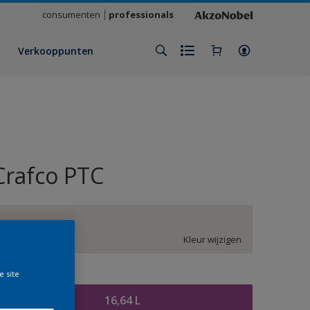
consumenten
professionals
Verkooppunten
Crafco PTC
ZN.01.86
Kleur wijzigen
e site
rootte
16,64 L