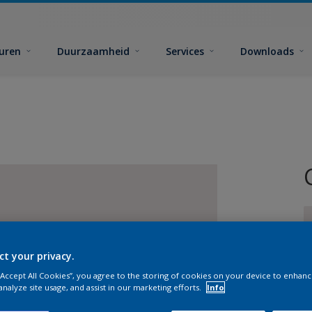
euren
Duurzaamheid
Services
Downloads
ct your privacy.
 “Accept All Cookies”, you agree to the storing of cookies on your device to enhanc
G
analyze site usage, and assist in our marketing efforts.
Info