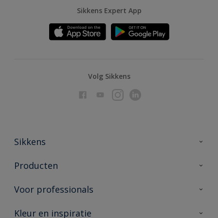
Sikkens Expert App
Volg Sikkens
Sikkens
Over Sikkens
Producten
AkzoNobel
Producten voor binnen
Voor professionals
Duurzaamheid
Producten voor buiten
Veelgestelde vragen
Advies & service
Kleur en inspiratie
Vind je verkooppunt