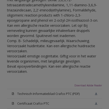
tetraazatetradecamethyleendiamine, 1,11-diamino-3,6,9-
triazaündecaan, 2,2'-iminodi(ethylamine), Formaldehyde,
oligomeric reaction products with 1-chloro-2,3-
epoxypropane and phenol en 2-octyl-2H-isothiazool-3-on.
Kan een allergische reactie veroorzaken. Let op! Bij
verneveling kunnen gevaarlijke inhaleerbare druppels
worden gevormd. Spuitnevel niet inademen.
Comp. B- Schadelijk, milieugevaarlijk. Waarschuwing.
Veroorzaakt huidirritatie. Kan een allergische huidreactie
veroorzaken.
Veroorzaakt ernstige oogirritatie. Giftig voor in het water
levende organismen, met langdurige gevolgen.
Bevat epoxyverbindingen. Kan een allergische reactie
veroorzaken.
Download Adobe Reader
Technisch Informatieblad Crafco PTC (PDF)
Certificaat Crafco PTC