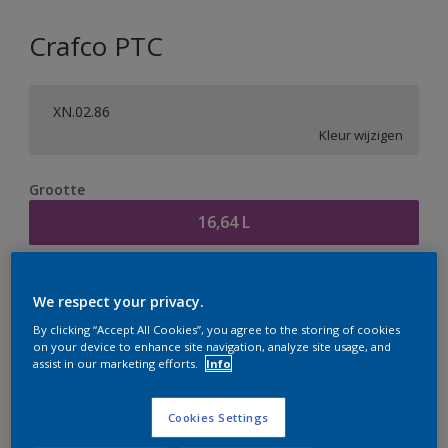
Crafco PTC
XN.02.86
Kleur wijzigen
Grootte
16,64 L
Aantal
Verfcalculator
We respect your privacy.
Bereken
By clicking “Accept All Cookies”, you agree to the storing of cookies
on your device to enhance site navigation, analyze site usage, and
assist in our marketing efforts.
Info
Op dit moment is het niet mogelijk dit product online
te bestellen. Houd de website in de gaten, we werken
Cookies Settings
er hard aan om de voorraad aan te vullen.