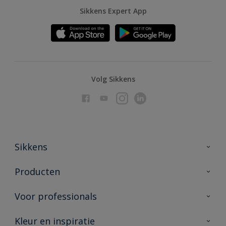
Sikkens Expert App
Volg Sikkens
Sikkens
Over Sikkens
Producten
AkzoNobel
Producten voor binnen
Voor professionals
Duurzaamheid
Producten voor buiten
Veelgestelde vragen
Advies & service
Kleur en inspiratie
Vind je verkooppunt