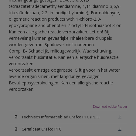
tetraazatetradecamethyleendiamine, 1,11-diamino-3,6,9-
triazaündecaan, 2,2'-iminodi(ethylamine), Formaldehyde,
oligomeric reaction products with 1-chloro-2,3-
epoxypropane and phenol en 2-octyl-2H-isothiazool-3-on.
Kan een allergische reactie veroorzaken. Let op! Bij
verneveling kunnen gevaarlijke inhaleerbare druppels
worden gevormd. Spuitnevel niet inademen.
Comp. B- Schadelijk, milieugevaarlijk. Waarschuwing.
Veroorzaakt huidirritatie. Kan een allergische huidreactie
veroorzaken.
Veroorzaakt ernstige oogirritatie. Giftig voor in het water
levende organismen, met langdurige gevolgen.
Bevat epoxyverbindingen. Kan een allergische reactie
veroorzaken.
Download Adobe Reader
Technisch Informatieblad Crafco PTC (PDF)
Certificaat Crafco PTC