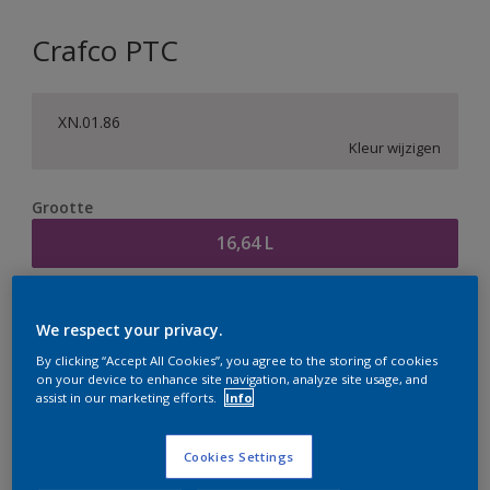
Crafco PTC
XN.01.86
Kleur wijzigen
Grootte
16,64 L
Aantal
Verfcalculator
We respect your privacy.
Bereken
By clicking “Accept All Cookies”, you agree to the storing of cookies
on your device to enhance site navigation, analyze site usage, and
assist in our marketing efforts.
Info
Op dit moment is het niet mogelijk dit product online
te bestellen. Houd de website in de gaten, we werken
Cookies Settings
er hard aan om de voorraad aan te vullen.