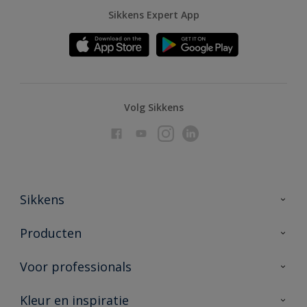
Sikkens Expert App
Volg Sikkens
Sikkens
Over Sikkens
Producten
AkzoNobel
Producten voor binnen
Voor professionals
Duurzaamheid
Producten voor buiten
Veelgestelde vragen
Advies & service
Kleur en inspiratie
Vind je verkooppunt