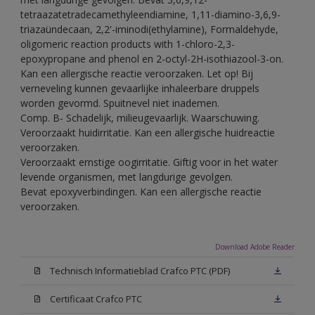
tetraazatetradecamethyleendiamine, 1,11-diamino-3,6,9-
triazaündecaan, 2,2'-iminodi(ethylamine), Formaldehyde,
oligomeric reaction products with 1-chloro-2,3-
epoxypropane and phenol en 2-octyl-2H-isothiazool-3-on.
Kan een allergische reactie veroorzaken. Let op! Bij
verneveling kunnen gevaarlijke inhaleerbare druppels
worden gevormd. Spuitnevel niet inademen.
Comp. B- Schadelijk, milieugevaarlijk. Waarschuwing.
Veroorzaakt huidirritatie. Kan een allergische huidreactie
veroorzaken.
Veroorzaakt ernstige oogirritatie. Giftig voor in het water
levende organismen, met langdurige gevolgen.
Bevat epoxyverbindingen. Kan een allergische reactie
veroorzaken.
Download Adobe Reader
Technisch Informatieblad Crafco PTC (PDF)
Certificaat Crafco PTC