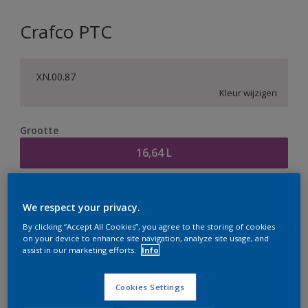
Crafco PTC
XN.00.87
Kleur wijzigen
Grootte
16,64 L
Aantal
Verfcalculator
We respect your privacy.
Bereken
By clicking “Accept All Cookies”, you agree to the storing of cookies
on your device to enhance site navigation, analyze site usage, and
assist in our marketing efforts.
Info
Op dit moment is het niet mogelijk dit product online
te bestellen. Houd de website in de gaten, we werken
Cookies Settings
er hard aan om de voorraad aan te vullen.