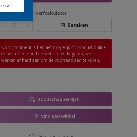
ect All
antal
Verfcalculator
Bereken
Op dit moment is het niet mogelijk dit product online
te bestellen. Houd de website in de gaten, we
werken er hard aan om de voorraad aan te vullen.
Boodschappenlijst
Vind een winkel
Voeg toe aan klus