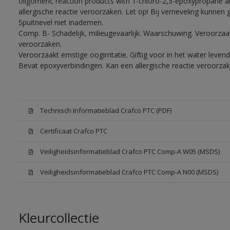
oligomeric reaction products with 1-chloro-2,3-epoxypropane a
allergische reactie veroorzaken. Let op! Bij verneveling kunnen
Spuitnevel niet inademen.
Comp. B- Schadelijk, milieugevaarlijk. Waarschuwing. Veroorzaakt
veroorzaken.
Veroorzaakt ernstige oogirritatie. Giftig voor in het water lev
Bevat epoxyverbindingen. Kan een allergische reactie veroorzak
Technisch Informatieblad Crafco PTC (PDF)
Certificaat Crafco PTC
Veiligheidsinformatieblad Crafco PTC Comp-A W05 (MSDS)
Veiligheidsinformatieblad Crafco PTC Comp-A N00 (MSDS)
Kleurcollectie