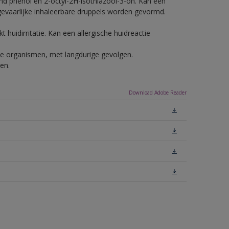
nd phenol en 2-octyl-2H-isothiazool-3-on. Kan een
 gevaarlijke inhaleerbare druppels worden gevormd.
 huidirritatie. Kan een allergische huidreactie
ende organismen, met langdurige gevolgen.
en.
Download Adobe Reader