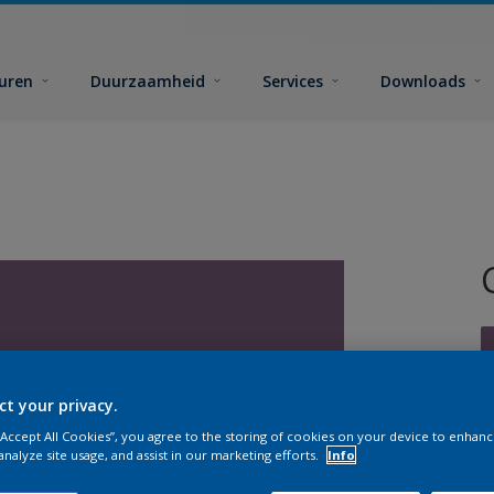
euren
Duurzaamheid
Services
Downloads
ct your privacy.
 “Accept All Cookies”, you agree to the storing of cookies on your device to enhanc
G
analyze site usage, and assist in our marketing efforts.
Info