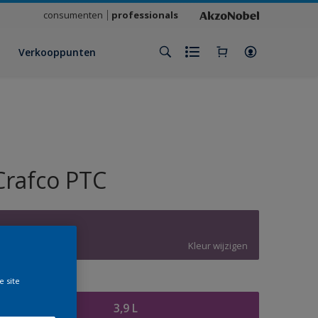
consumenten
professionals
Verkooppunten
Crafco PTC
X5.19.37
Kleur wijzigen
e site
rootte
3,9 L