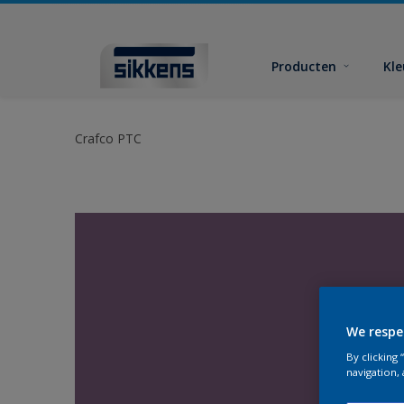
Producten
Kl
Crafco PTC
We respe
By clicking
navigation, 