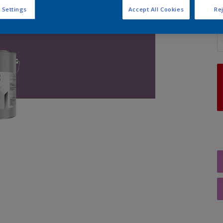
 Settings
Accept All Cookies
Rej
A