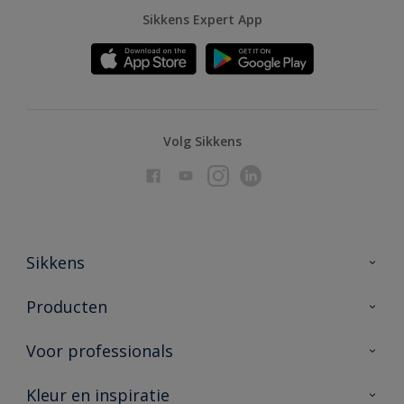
Sikkens Expert App
Volg Sikkens
Sikkens
Over Sikkens
Producten
AkzoNobel
Producten voor binnen
Voor professionals
Duurzaamheid
Producten voor buiten
Veelgestelde vragen
Advies & service
Kleur en inspiratie
Vind je verkooppunt