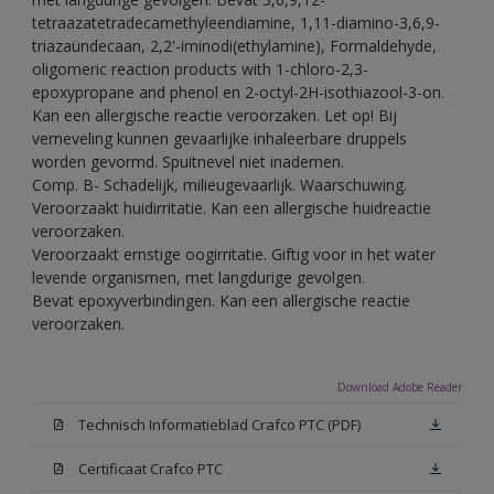
tetraazatetradecamethyleendiamine, 1,11-diamino-3,6,9-
triazaündecaan, 2,2'-iminodi(ethylamine), Formaldehyde,
oligomeric reaction products with 1-chloro-2,3-
epoxypropane and phenol en 2-octyl-2H-isothiazool-3-on.
Kan een allergische reactie veroorzaken. Let op! Bij
verneveling kunnen gevaarlijke inhaleerbare druppels
worden gevormd. Spuitnevel niet inademen.
Comp. B- Schadelijk, milieugevaarlijk. Waarschuwing.
Veroorzaakt huidirritatie. Kan een allergische huidreactie
veroorzaken.
Veroorzaakt ernstige oogirritatie. Giftig voor in het water
levende organismen, met langdurige gevolgen.
Bevat epoxyverbindingen. Kan een allergische reactie
veroorzaken.
Download Adobe Reader
Technisch Informatieblad Crafco PTC (PDF)
Certificaat Crafco PTC