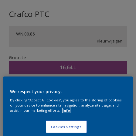
Crafco PTC
WN.00.86
Kleur wijzigen
Grootte
16,64 L
Aantal
Verfcalculator
We respect your privacy.
Bereken
By clicking “Accept All Cookies”, you agree to the storing of cookies
on your device to enhance site navigation, analyze site usage, and
assist in our marketing efforts.
Info
Op dit moment is het niet mogelijk dit product online
te bestellen. Houd de website in de gaten, we werken
Cookies Settings
er hard aan om de voorraad aan te vullen.