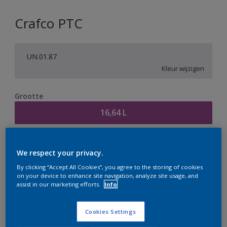
Crafco PTC
UN.01.87
Kleur wijzigen
Grootte
16,64 L
Aantal
Verfcalculator
We respect your privacy.
Bereken
By clicking “Accept All Cookies”, you agree to the storing of cookies
on your device to enhance site navigation, analyze site usage, and
assist in our marketing efforts.
Info
Op dit moment is het niet mogelijk dit product online
te bestellen. Houd de website in de gaten, we werken
Cookies Settings
er hard aan om de voorraad aan te vullen.