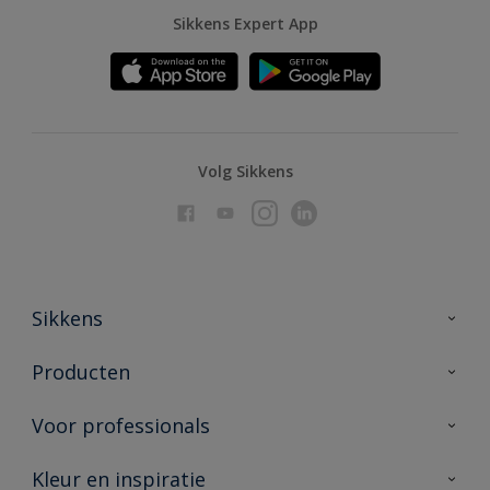
Sikkens Expert App
Volg Sikkens
Sikkens
Over Sikkens
Producten
AkzoNobel
Producten voor binnen
Voor professionals
Duurzaamheid
Producten voor buiten
Veelgestelde vragen
Advies & service
Kleur en inspiratie
Vind je verkooppunt