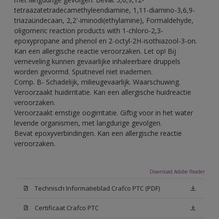
tetraazatetradecamethyleendiamine, 1,11-diamino-3,6,9-
triazaündecaan, 2,2'-iminodi(ethylamine), Formaldehyde,
oligomeric reaction products with 1-chloro-2,3-
epoxypropane and phenol en 2-octyl-2H-isothiazool-3-on.
Kan een allergische reactie veroorzaken. Let op! Bij
verneveling kunnen gevaarlijke inhaleerbare druppels
worden gevormd. Spuitnevel niet inademen.
Comp. B- Schadelijk, milieugevaarlijk. Waarschuwing.
Veroorzaakt huidirritatie. Kan een allergische huidreactie
veroorzaken.
Veroorzaakt ernstige oogirritatie. Giftig voor in het water
levende organismen, met langdurige gevolgen.
Bevat epoxyverbindingen. Kan een allergische reactie
veroorzaken.
Download Adobe Reader
Technisch Informatieblad Crafco PTC (PDF)
Certificaat Crafco PTC