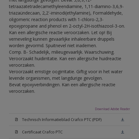
tetraazatetradecamethyleendiamine, 1,11-diamino-3,6,9-
triazaündecaan, 2,2'-iminodi(ethylamine), Formaldehyde,
oligomeric reaction products with 1-chloro-2,3-
epoxypropane and phenol en 2-octyl-2H-isothiazool-3-on.
Kan een allergische reactie veroorzaken. Let op! Bij
verneveling kunnen gevaarlijke inhaleerbare druppels
worden gevormd. Spuitnevel niet inademen.
Comp. B- Schadelijk, milieugevaarlijk. Waarschuwing.
Veroorzaakt huidirritatie. Kan een allergische huidreactie
veroorzaken.
Veroorzaakt ernstige oogirritatie. Giftig voor in het water
levende organismen, met langdurige gevolgen.
Bevat epoxyverbindingen. Kan een allergische reactie
veroorzaken.
Download Adobe Reader
Technisch Informatieblad Crafco PTC (PDF)
Certificaat Crafco PTC