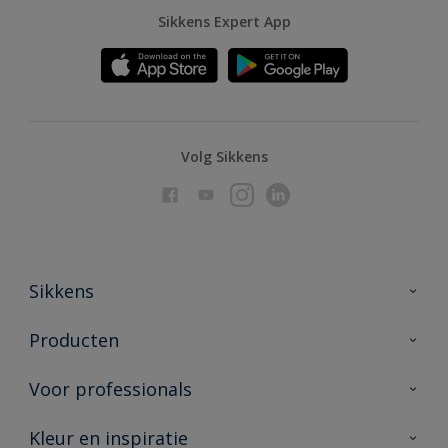
Sikkens Expert App
Volg Sikkens
Sikkens
Over Sikkens
Producten
AkzoNobel
Producten voor binnen
Voor professionals
Duurzaamheid
Producten voor buiten
Veelgestelde vragen
Advies & service
Kleur en inspiratie
Vind je verkooppunt