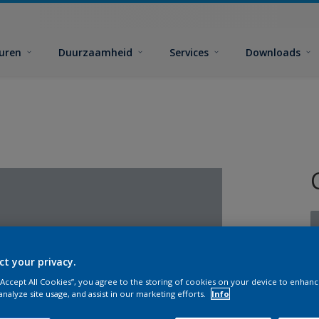
euren
Duurzaamheid
Services
Downloads
ct your privacy.
 “Accept All Cookies”, you agree to the storing of cookies on your device to enhanc
G
analyze site usage, and assist in our marketing efforts.
Info