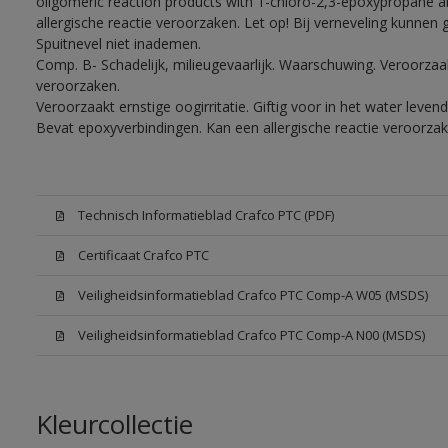
oligomeric reaction products with 1-chloro-2,3-epoxypropane a
allergische reactie veroorzaken. Let op! Bij verneveling kunnen
Spuitnevel niet inademen.
Comp. B- Schadelijk, milieugevaarlijk. Waarschuwing. Veroorzaakt
veroorzaken.
Veroorzaakt ernstige oogirritatie. Giftig voor in het water lev
Bevat epoxyverbindingen. Kan een allergische reactie veroorzak
Technisch Informatieblad Crafco PTC (PDF)
Certificaat Crafco PTC
Veiligheidsinformatieblad Crafco PTC Comp-A W05 (MSDS)
Veiligheidsinformatieblad Crafco PTC Comp-A N00 (MSDS)
Kleurcollectie