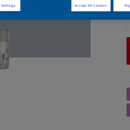
 Settings
Accept All Cookies
Rej
A