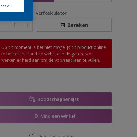
ect All
antal
Verfcalculator
Bereken
Op dit moment is het niet mogelijk dit product online
te bestellen. Houd de website in de gaten, we
werken er hard aan om de voorraad aan te vullen.
Boodschappenlijst
Vind een winkel
Voeg toe aan klus