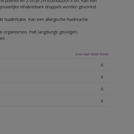
nd phenol en 2-octyl-2H-isothiazool-3-on. Kan een
 gevaarlijke inhaleerbare druppels worden gevormd.
 huidirritatie. Kan een allergische huidreactie
ende organismen, met langdurige gevolgen.
en.
Download Adobe Reader