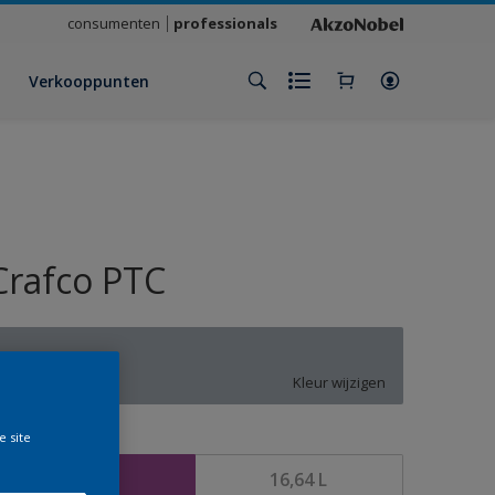
consumenten
professionals
Verkooppunten
Crafco PTC
T4.04.66
Kleur wijzigen
e site
rootte
4,16 L
16,64 L