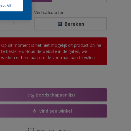
ect All
antal
Verfcalculator
Bereken
Op dit moment is het niet mogelijk dit product online
te bestellen. Houd de website in de gaten, we
werken er hard aan om de voorraad aan te vullen.
Boodschappenlijst
Vind een winkel
Voeg toe aan klus