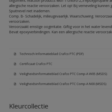
oligomeric reaction products with 1-chloro-2,3-epoxypropane a
allergische reactie veroorzaken. Let op! Bij verneveling kunnen
Spuitnevel niet inademen.
Comp. B- Schadelijk, milieugevaarlijk. Waarschuwing. Veroorzaakt
veroorzaken.
Veroorzaakt ernstige oogirritatie. Giftig voor in het water lev
Bevat epoxyverbindingen. Kan een allergische reactie veroorzak
Technisch Informatieblad Crafco PTC (PDF)
Certificaat Crafco PTC
Veiligheidsinformatieblad Crafco PTC Comp-A W05 (MSDS)
Veiligheidsinformatieblad Crafco PTC Comp-A N00 (MSDS)
Kleurcollectie