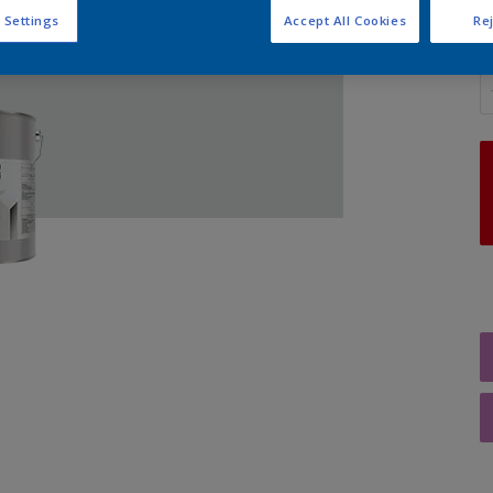
 Settings
Accept All Cookies
Rej
A