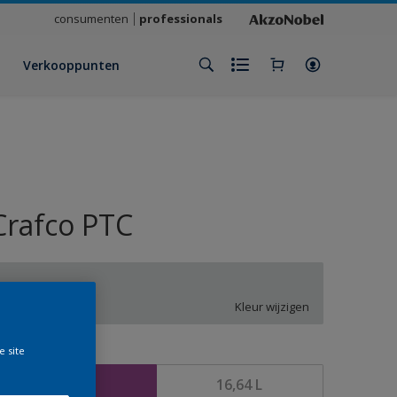
consumenten
professionals
Verkooppunten
Crafco PTC
QN.02.82
Kleur wijzigen
e site
rootte
4,16 L
16,64 L