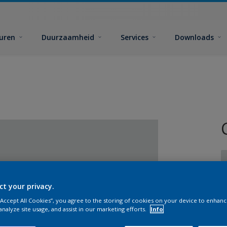
euren
Duurzaamheid
Services
Downloads
ct your privacy.
 “Accept All Cookies”, you agree to the storing of cookies on your device to enhanc
G
analyze site usage, and assist in our marketing efforts.
Info