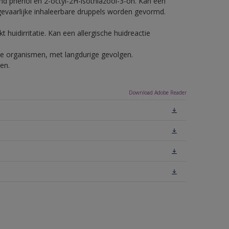
nd phenol en 2-octyl-2H-isothiazool-3-on. Kan een
 gevaarlijke inhaleerbare druppels worden gevormd.
 huidirritatie. Kan een allergische huidreactie
ende organismen, met langdurige gevolgen.
en.
Download Adobe Reader