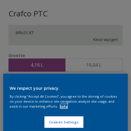
Crafco PTC
MN.01.87
Kleur wijzigen
Grootte
4,16 L
16,64 L
Aantal
Verfcalculator
We respect your privacy.
Bereken
By clicking “Accept All Cookies”, you agree to the storing of cookies
on your device to enhance site navigation, analyze site usage, and
assist in our marketing efforts.
Info
Op dit moment is het niet mogelijk dit product online
te bestellen. Houd de website in de gaten, we werken
Cookies Settings
er hard aan om de voorraad aan te vullen.