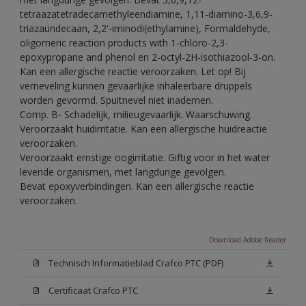
tetraazatetradecamethyleendiamine, 1,11-diamino-3,6,9-
triazaündecaan, 2,2'-iminodi(ethylamine), Formaldehyde,
oligomeric reaction products with 1-chloro-2,3-
epoxypropane and phenol en 2-octyl-2H-isothiazool-3-on.
Kan een allergische reactie veroorzaken. Let op! Bij
verneveling kunnen gevaarlijke inhaleerbare druppels
worden gevormd. Spuitnevel niet inademen.
Comp. B- Schadelijk, milieugevaarlijk. Waarschuwing.
Veroorzaakt huidirritatie. Kan een allergische huidreactie
veroorzaken.
Veroorzaakt ernstige oogirritatie. Giftig voor in het water
levende organismen, met langdurige gevolgen.
Bevat epoxyverbindingen. Kan een allergische reactie
veroorzaken.
Download Adobe Reader
Technisch Informatieblad Crafco PTC (PDF)
Certificaat Crafco PTC