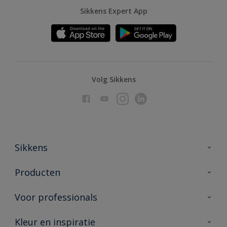
Sikkens Expert App
Volg Sikkens
Sikkens
Over Sikkens
Producten
AkzoNobel
Producten voor binnen
Voor professionals
Duurzaamheid
Producten voor buiten
Veelgestelde vragen
Advies & service
Kleur en inspiratie
Vind je verkooppunt