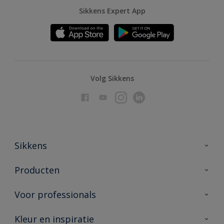
Sikkens Expert App
Volg Sikkens
Sikkens
Over Sikkens
Producten
AkzoNobel
Producten voor binnen
Voor professionals
Duurzaamheid
Producten voor buiten
Veelgestelde vragen
Advies & service
Kleur en inspiratie
Vind je verkooppunt