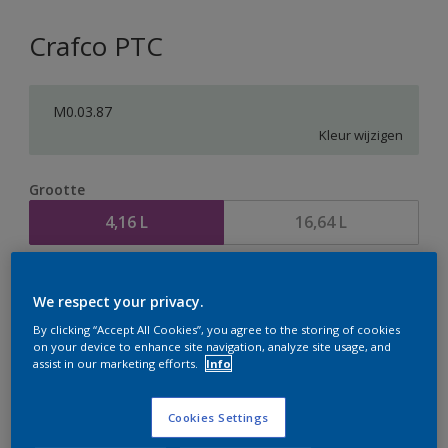
Crafco PTC
M0.03.87
Kleur wijzigen
Grootte
4,16 L
16,64 L
Aantal
Verfcalculator
We respect your privacy.
Bereken
By clicking “Accept All Cookies”, you agree to the storing of cookies
on your device to enhance site navigation, analyze site usage, and
assist in our marketing efforts.
Info
Op dit moment is het niet mogelijk dit product online
te bestellen. Houd de website in de gaten, we werken
Cookies Settings
er hard aan om de voorraad aan te vullen.