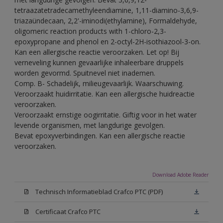
tetraazatetradecamethyleendiamine, 1,11-diamino-3,6,9-
triazaündecaan, 2,2'-iminodi(ethylamine), Formaldehyde,
oligomeric reaction products with 1-chloro-2,3-
epoxypropane and phenol en 2-octyl-2H-isothiazool-3-on.
Kan een allergische reactie veroorzaken. Let op! Bij
verneveling kunnen gevaarlijke inhaleerbare druppels
worden gevormd. Spuitnevel niet inademen.
Comp. B- Schadelijk, milieugevaarlijk. Waarschuwing.
Veroorzaakt huidirritatie. Kan een allergische huidreactie
veroorzaken.
Veroorzaakt ernstige oogirritatie. Giftig voor in het water
levende organismen, met langdurige gevolgen.
Bevat epoxyverbindingen. Kan een allergische reactie
veroorzaken.
Download Adobe Reader
Technisch Informatieblad Crafco PTC (PDF)
Certificaat Crafco PTC