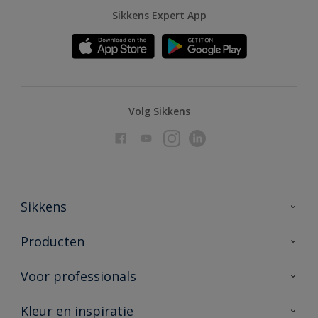
Sikkens Expert App
Volg Sikkens
Sikkens
Over Sikkens
Producten
AkzoNobel
Producten voor binnen
Voor professionals
Duurzaamheid
Producten voor buiten
Veelgestelde vragen
Advies & service
Kleur en inspiratie
Vind je verkooppunt