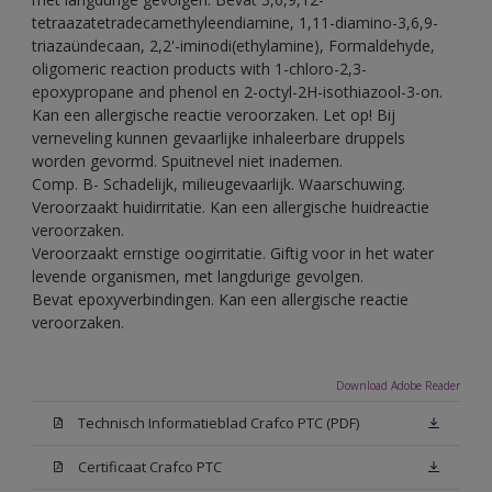
tetraazatetradecamethyleendiamine, 1,11-diamino-3,6,9-
triazaündecaan, 2,2'-iminodi(ethylamine), Formaldehyde,
oligomeric reaction products with 1-chloro-2,3-
epoxypropane and phenol en 2-octyl-2H-isothiazool-3-on.
Kan een allergische reactie veroorzaken. Let op! Bij
verneveling kunnen gevaarlijke inhaleerbare druppels
worden gevormd. Spuitnevel niet inademen.
Comp. B- Schadelijk, milieugevaarlijk. Waarschuwing.
Veroorzaakt huidirritatie. Kan een allergische huidreactie
veroorzaken.
Veroorzaakt ernstige oogirritatie. Giftig voor in het water
levende organismen, met langdurige gevolgen.
Bevat epoxyverbindingen. Kan een allergische reactie
veroorzaken.
Download Adobe Reader
Technisch Informatieblad Crafco PTC (PDF)
Certificaat Crafco PTC