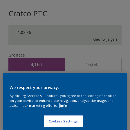
Crafco PTC
L1.03.86
Kleur wijzigen
Grootte
4,16 L
16,64 L
Aantal
Verfcalculator
We respect your privacy.
Bereken
By clicking “Accept All Cookies”, you agree to the storing of cookies
on your device to enhance site navigation, analyze site usage, and
assist in our marketing efforts.
Info
Op dit moment is het niet mogelijk dit product online
te bestellen. Houd de website in de gaten, we werken
Cookies Settings
er hard aan om de voorraad aan te vullen.