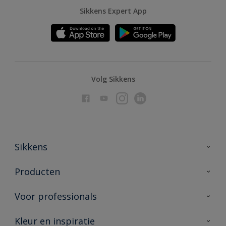
Sikkens Expert App
Volg Sikkens
Sikkens
Over Sikkens
Producten
AkzoNobel
Producten voor binnen
Voor professionals
Duurzaamheid
Producten voor buiten
Veelgestelde vragen
Advies & service
Kleur en inspiratie
Vind je verkooppunt