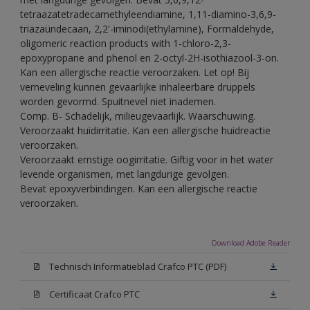
tetraazatetradecamethyleendiamine, 1,11-diamino-3,6,9-
triazaündecaan, 2,2'-iminodi(ethylamine), Formaldehyde,
oligomeric reaction products with 1-chloro-2,3-
epoxypropane and phenol en 2-octyl-2H-isothiazool-3-on.
Kan een allergische reactie veroorzaken. Let op! Bij
verneveling kunnen gevaarlijke inhaleerbare druppels
worden gevormd. Spuitnevel niet inademen.
Comp. B- Schadelijk, milieugevaarlijk. Waarschuwing.
Veroorzaakt huidirritatie. Kan een allergische huidreactie
veroorzaken.
Veroorzaakt ernstige oogirritatie. Giftig voor in het water
levende organismen, met langdurige gevolgen.
Bevat epoxyverbindingen. Kan een allergische reactie
veroorzaken.
Download Adobe Reader
Technisch Informatieblad Crafco PTC (PDF)
Certificaat Crafco PTC