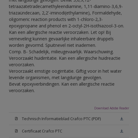
tetraazatetradecamethyleendiamine, 1,11-diamino-3,6,9-
triazaündecaan, 2,2'-iminodi(ethylamine), Formaldehyde,
oligomeric reaction products with 1-chloro-2,3-
epoxypropane and phenol en 2-octyl-2H-isothiazool-3-on.
Kan een allergische reactie veroorzaken. Let op! Bij
verneveling kunnen gevaarlijke inhaleerbare druppels
worden gevormd. Spuitnevel niet inademen.
Comp. B- Schadelijk, milieugevaarlijk. Waarschuwing.
Veroorzaakt huidirritatie. Kan een allergische huidreactie
veroorzaken.
Veroorzaakt ernstige oogirritatie. Giftig voor in het water
levende organismen, met langdurige gevolgen.
Bevat epoxyverbindingen. Kan een allergische reactie
veroorzaken.
Download Adobe Reader
Technisch Informatieblad Crafco PTC (PDF)
Certificaat Crafco PTC