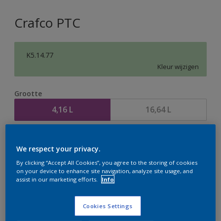
Crafco PTC
K5.14.77
Kleur wijzigen
Grootte
4,16 L
16,64 L
Aantal
Verfcalculator
We respect your privacy.
Bereken
By clicking “Accept All Cookies”, you agree to the storing of cookies
on your device to enhance site navigation, analyze site usage, and
assist in our marketing efforts.
Info
Op dit moment is het niet mogelijk dit product online
te bestellen. Houd de website in de gaten, we werken
Cookies Settings
er hard aan om de voorraad aan te vullen.