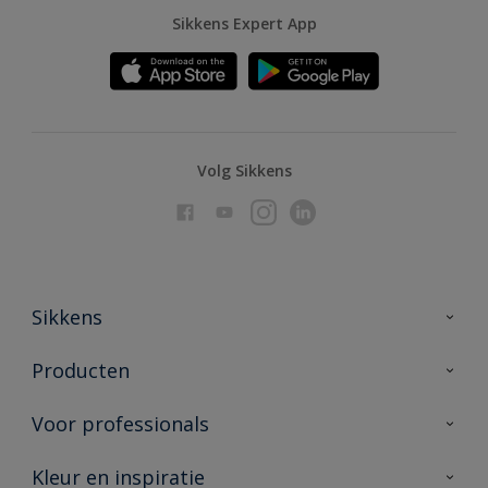
Sikkens Expert App
Volg Sikkens
Sikkens
Over Sikkens
Producten
AkzoNobel
Producten voor binnen
Voor professionals
Duurzaamheid
Producten voor buiten
Veelgestelde vragen
Advies & service
Kleur en inspiratie
Vind je verkooppunt