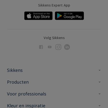
Sikkens Expert App
Volg Sikkens
Sikkens
Over Sikkens
Producten
AkzoNobel
Producten voor binnen
Voor professionals
Duurzaamheid
Producten voor buiten
Veelgestelde vragen
Advies & service
Kleur en inspiratie
Vind je verkooppunt