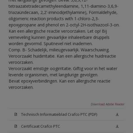
tetraazatetradecamethyleendiamine, 1,11-diamino-3,6,9-
triazaündecaan, 2,2'-iminodi(ethylamine), Formaldehyde,
oligomeric reaction products with 1-chloro-2,3-
epoxypropane and phenol en 2-octyl-2H-isothiazool-3-on.
Kan een allergische reactie veroorzaken. Let op! Bij
verneveling kunnen gevaarlijke inhaleerbare druppels
worden gevormd. Spuitnevel niet inademen.
Comp. B- Schadelijk, milieugevaarlijk. Waarschuwing.
Veroorzaakt huidirritatie. Kan een allergische huidreactie
veroorzaken.
Veroorzaakt ernstige oogirritatie. Giftig voor in het water
levende organismen, met langdurige gevolgen.
Bevat epoxyverbindingen. Kan een allergische reactie
veroorzaken.
Download Adobe Reader
Technisch Informatieblad Crafco PTC (PDF)
Certificaat Crafco PTC