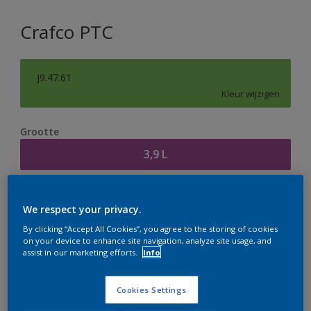
Crafco PTC
J9.47.61
Kleur wijzigen
Grootte
3,9 L
Aantal
Verfcalculator
We respect your privacy.
Bereken
By clicking “Accept All Cookies”, you agree to the storing of cookies
on your device to enhance site navigation, analyze site usage, and
assist in our marketing efforts.
Info
Op dit moment is het niet mogelijk dit product online
te bestellen. Houd de website in de gaten, we werken
Cookies Settings
er hard aan om de voorraad aan te vullen.