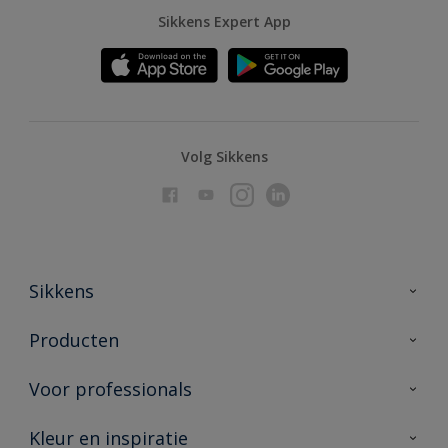
Sikkens Expert App
Volg Sikkens
Sikkens
Over Sikkens
Producten
AkzoNobel
Producten voor binnen
Voor professionals
Duurzaamheid
Producten voor buiten
Veelgestelde vragen
Advies & service
Kleur en inspiratie
Vind je verkooppunt