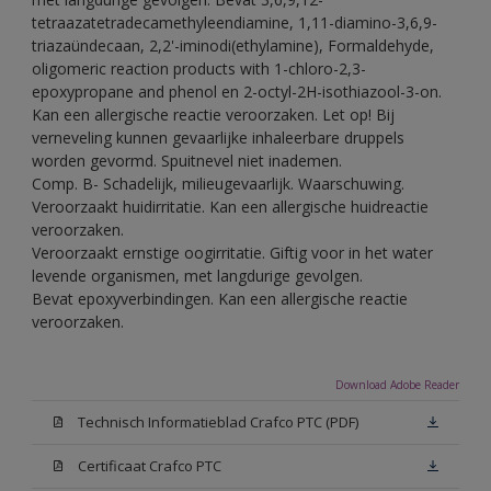
tetraazatetradecamethyleendiamine, 1,11-diamino-3,6,9-
triazaündecaan, 2,2'-iminodi(ethylamine), Formaldehyde,
oligomeric reaction products with 1-chloro-2,3-
epoxypropane and phenol en 2-octyl-2H-isothiazool-3-on.
Kan een allergische reactie veroorzaken. Let op! Bij
verneveling kunnen gevaarlijke inhaleerbare druppels
worden gevormd. Spuitnevel niet inademen.
Comp. B- Schadelijk, milieugevaarlijk. Waarschuwing.
Veroorzaakt huidirritatie. Kan een allergische huidreactie
veroorzaken.
Veroorzaakt ernstige oogirritatie. Giftig voor in het water
levende organismen, met langdurige gevolgen.
Bevat epoxyverbindingen. Kan een allergische reactie
veroorzaken.
Download Adobe Reader
Technisch Informatieblad Crafco PTC (PDF)
Certificaat Crafco PTC