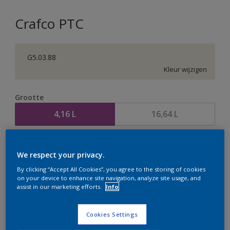
Crafco PTC
G5.03.88
Kleur wijzigen
Grootte
4,16 L
16,64 L
Aantal
Verfcalculator
We respect your privacy.
Bereken
By clicking “Accept All Cookies”, you agree to the storing of cookies
on your device to enhance site navigation, analyze site usage, and
assist in our marketing efforts.
Info
Op dit moment is het niet mogelijk dit product online
te bestellen. Houd de website in de gaten, we werken
Cookies Settings
er hard aan om de voorraad aan te vullen.