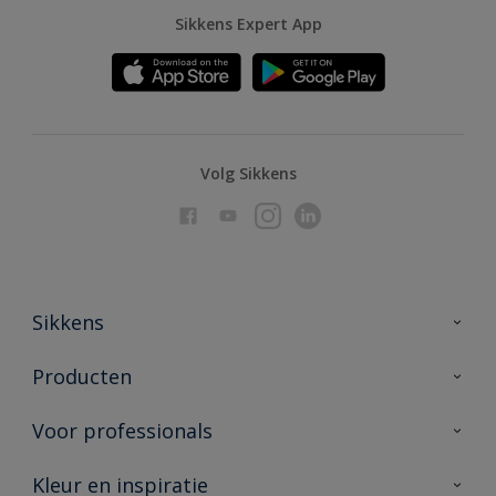
Sikkens Expert App
Volg Sikkens
Sikkens
Over Sikkens
Producten
AkzoNobel
Producten voor binnen
Voor professionals
Duurzaamheid
Producten voor buiten
Veelgestelde vragen
Advies & service
Kleur en inspiratie
Vind je verkooppunt