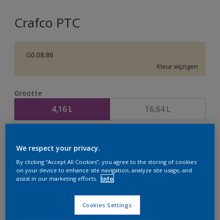
Crafco PTC
G0.08.86
Kleur wijzigen
Grootte
4,16 L
16,64 L
Aantal
Verfcalculator
We respect your privacy.
Bereken
By clicking “Accept All Cookies”, you agree to the storing of cookies
on your device to enhance site navigation, analyze site usage, and
assist in our marketing efforts.
Info
Op dit moment is het niet mogelijk dit product online
te bestellen. Houd de website in de gaten, we werken
Cookies Settings
er hard aan om de voorraad aan te vullen.