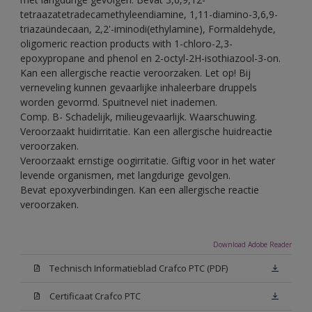
tetraazatetradecamethyleendiamine, 1,11-diamino-3,6,9-
triazaündecaan, 2,2'-iminodi(ethylamine), Formaldehyde,
oligomeric reaction products with 1-chloro-2,3-
epoxypropane and phenol en 2-octyl-2H-isothiazool-3-on.
Kan een allergische reactie veroorzaken. Let op! Bij
verneveling kunnen gevaarlijke inhaleerbare druppels
worden gevormd. Spuitnevel niet inademen.
Comp. B- Schadelijk, milieugevaarlijk. Waarschuwing.
Veroorzaakt huidirritatie. Kan een allergische huidreactie
veroorzaken.
Veroorzaakt ernstige oogirritatie. Giftig voor in het water
levende organismen, met langdurige gevolgen.
Bevat epoxyverbindingen. Kan een allergische reactie
veroorzaken.
Download Adobe Reader
Technisch Informatieblad Crafco PTC (PDF)
Certificaat Crafco PTC