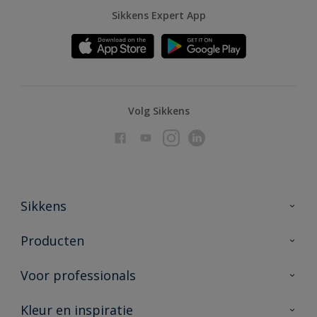
Sikkens Expert App
Volg Sikkens
Sikkens
Over Sikkens
Producten
AkzoNobel
Producten voor binnen
Voor professionals
Duurzaamheid
Producten voor buiten
Veelgestelde vragen
Advies & service
Kleur en inspiratie
Vind je verkooppunt