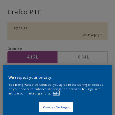
Crafco PTC
F7.08.86
Kleur wijzigen
Grootte
4,16 L
16,64 L
Aantal
Verfcalculator
We respect your privacy.
Bereken
By clicking “Accept All Cookies”, you agree to the storing of cookies
on your device to enhance site navigation, analyze site usage, and
assist in our marketing efforts.
Info
Op dit moment is het niet mogelijk dit product online
te bestellen. Houd de website in de gaten, we werken
Cookies Settings
er hard aan om de voorraad aan te vullen.