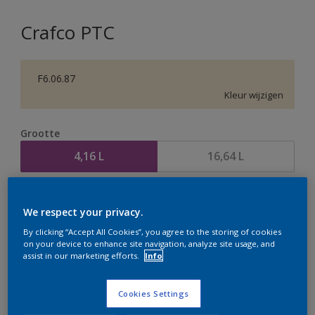
Crafco PTC
F6.06.87
Kleur wijzigen
Grootte
4,16 L
16,64 L
Aantal
Verfcalculator
We respect your privacy.
Bereken
By clicking “Accept All Cookies”, you agree to the storing of cookies
on your device to enhance site navigation, analyze site usage, and
assist in our marketing efforts.
Info
Op dit moment is het niet mogelijk dit product online
te bestellen. Houd de website in de gaten, we werken
Cookies Settings
er hard aan om de voorraad aan te vullen.