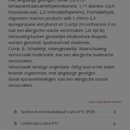
tetraazatetradecamethyleendiamine, 1,11-diamino-3,6,9-
triazaündecaan, 2,2'-iminodi(ethylamine), Formaldehyde,
oligomeric reaction products with 1-chloro-2,3-
epoxypropane and phenol en 2-octyl-2H-isothiazool-3-on.
Kan een allergische reactie veroorzaken. Let op! Bij
verneveling kunnen gevaarlijke inhaleerbare druppels
worden gevormd. Spuitnevel niet inademen.
Comp. B- Schadelijk, milieugevaarlijk. Waarschuwing.
Veroorzaakt huidirritatie. Kan een allergische huidreactie
veroorzaken.
Veroorzaakt ernstige oogirritatie. Giftig voor in het water
levende organismen, met langdurige gevolgen.
Bevat epoxyverbindingen. Kan een allergische reactie
veroorzaken.
Download Adobe Reader
Technisch Informatieblad Crafco PTC (PDF)
Certificaat Crafco PTC