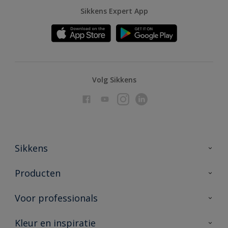
Sikkens Expert App
Volg Sikkens
Sikkens
Over Sikkens
Producten
AkzoNobel
Producten voor binnen
Voor professionals
Duurzaamheid
Producten voor buiten
Veelgestelde vragen
Advies & service
Kleur en inspiratie
Vind je verkooppunt