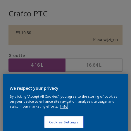
Crafco PTC
F3.10.80
Kleur wijzigen
Grootte
4,16 L
16,64 L
Aantal
Verfcalculator
We respect your privacy.
Bereken
By clicking “Accept All Cookies”, you agree to the storing of cookies
on your device to enhance site navigation, analyze site usage, and
assist in our marketing efforts.
Info
Op dit moment is het niet mogelijk dit product online
te bestellen. Houd de website in de gaten, we werken
Cookies Settings
er hard aan om de voorraad aan te vullen.