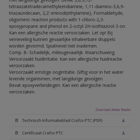
tetraazatetradecamethyleendiamine, 1,11-diamino-3,6,9-
triazaündecaan, 2,2'-iminodi(ethylamine), Formaldehyde,
oligomeric reaction products with 1-chloro-2,3-
epoxypropane and phenol en 2-octyl-2H-isothiazool-3-on.
Kan een allergische reactie veroorzaken. Let op! Bij
verneveling kunnen gevaarlijke inhaleerbare druppels
worden gevormd. Spuitnevel niet inademen.
Comp. B- Schadelijk, milieugevaarlijk. Waarschuwing.
Veroorzaakt huidirritatie. Kan een allergische huidreactie
veroorzaken.
Veroorzaakt ernstige oogirritatie. Giftig voor in het water
levende organismen, met langdurige gevolgen.
Bevat epoxyverbindingen. Kan een allergische reactie
veroorzaken.
Download Adobe Reader
Technisch Informatieblad Crafco PTC (PDF)
Certificaat Crafco PTC