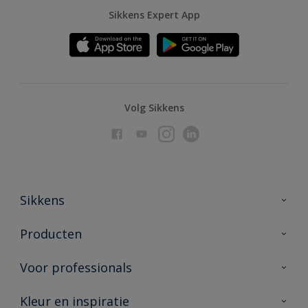
Sikkens Expert App
Volg Sikkens
Sikkens
Over Sikkens
Producten
AkzoNobel
Producten voor binnen
Voor professionals
Duurzaamheid
Producten voor buiten
Veelgestelde vragen
Advies & service
Kleur en inspiratie
Vind je verkooppunt