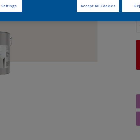
 Settings
Accept All Cookies
Rej
A