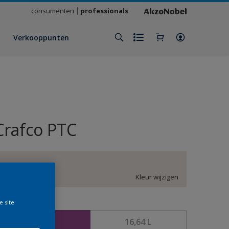
consumenten
professionals
Verkooppunten
Crafco PTC
DN.01.89
Kleur wijzigen
e site
rootte
4,16 L
16,64 L