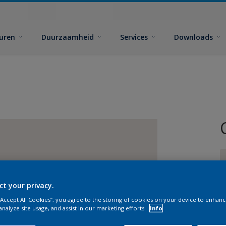
euren
Duurzaamheid
Services
Downloads
ct your privacy.
 “Accept All Cookies”, you agree to the storing of cookies on your device to enhanc
G
analyze site usage, and assist in our marketing efforts.
Info