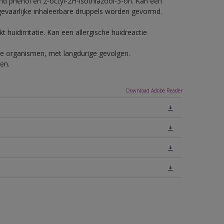
nd phenol en 2-octyl-2H-isothiazool-3-on. Kan een
 gevaarlijke inhaleerbare druppels worden gevormd.
 huidirritatie. Kan een allergische huidreactie
ende organismen, met langdurige gevolgen.
en.
Download Adobe Reader