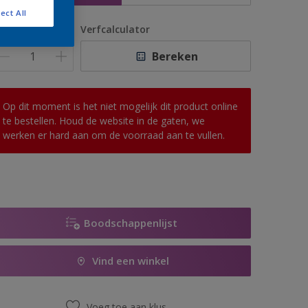
ect All
antal
Verfcalculator
Bereken
Op dit moment is het niet mogelijk dit product online
te bestellen. Houd de website in de gaten, we
werken er hard aan om de voorraad aan te vullen.
Boodschappenlijst
Vind een winkel
Voeg toe aan klus