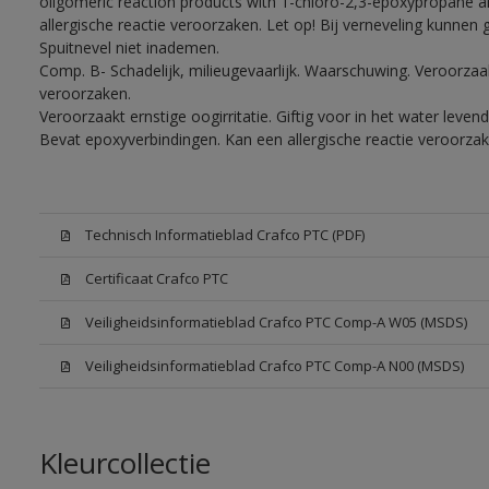
oligomeric reaction products with 1-chloro-2,3-epoxypropane a
allergische reactie veroorzaken. Let op! Bij verneveling kunnen
Spuitnevel niet inademen.
Comp. B- Schadelijk, milieugevaarlijk. Waarschuwing. Veroorzaakt
veroorzaken.
Veroorzaakt ernstige oogirritatie. Giftig voor in het water lev
Bevat epoxyverbindingen. Kan een allergische reactie veroorzak
Technisch Informatieblad Crafco PTC (PDF)
Certificaat Crafco PTC
Veiligheidsinformatieblad Crafco PTC Comp-A W05 (MSDS)
Veiligheidsinformatieblad Crafco PTC Comp-A N00 (MSDS)
Kleurcollectie