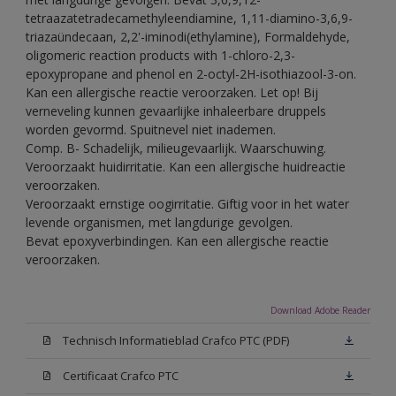
tetraazatetradecamethyleendiamine, 1,11-diamino-3,6,9-
triazaündecaan, 2,2'-iminodi(ethylamine), Formaldehyde,
oligomeric reaction products with 1-chloro-2,3-
epoxypropane and phenol en 2-octyl-2H-isothiazool-3-on.
Kan een allergische reactie veroorzaken. Let op! Bij
verneveling kunnen gevaarlijke inhaleerbare druppels
worden gevormd. Spuitnevel niet inademen.
Comp. B- Schadelijk, milieugevaarlijk. Waarschuwing.
Veroorzaakt huidirritatie. Kan een allergische huidreactie
veroorzaken.
Veroorzaakt ernstige oogirritatie. Giftig voor in het water
levende organismen, met langdurige gevolgen.
Bevat epoxyverbindingen. Kan een allergische reactie
veroorzaken.
Download Adobe Reader
Technisch Informatieblad Crafco PTC (PDF)
Certificaat Crafco PTC