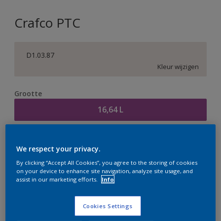
Crafco PTC
D1.03.87
Kleur wijzigen
Grootte
16,64 L
Aantal
Verfcalculator
We respect your privacy.
Bereken
By clicking “Accept All Cookies”, you agree to the storing of cookies
on your device to enhance site navigation, analyze site usage, and
assist in our marketing efforts.
Info
Op dit moment is het niet mogelijk dit product online
te bestellen. Houd de website in de gaten, we werken
Cookies Settings
er hard aan om de voorraad aan te vullen.