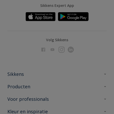
Sikkens Expert App
Volg Sikkens
Sikkens
Over Sikkens
Producten
AkzoNobel
Producten voor binnen
Voor professionals
Duurzaamheid
Producten voor buiten
Veelgestelde vragen
Advies & service
Kleur en inspiratie
Vind je verkooppunt