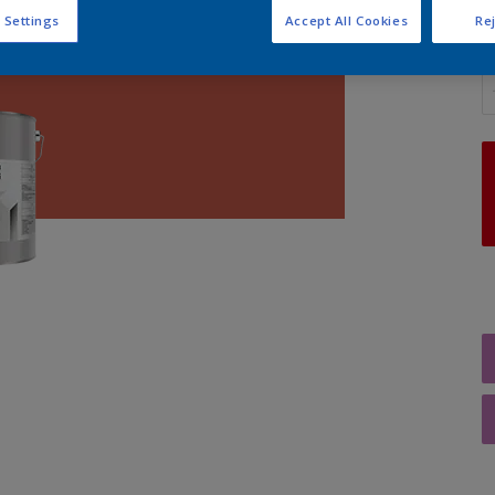
 Settings
Accept All Cookies
Rej
A