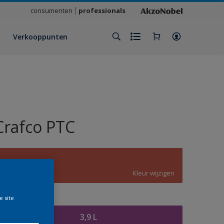
consumenten
professionals
Verkooppunten
Crafco PTC
C4.46.45
Kleur wijzigen
e site
rootte
3,9 L