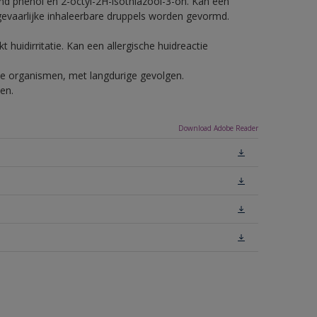
nd phenol en 2-octyl-2H-isothiazool-3-on. Kan een
 gevaarlijke inhaleerbare druppels worden gevormd.
 huidirritatie. Kan een allergische huidreactie
ende organismen, met langdurige gevolgen.
en.
Download Adobe Reader