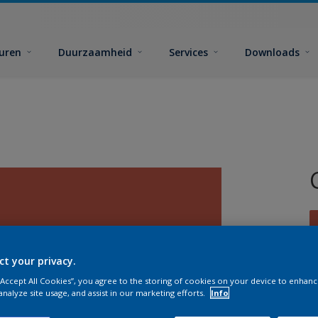
euren
Duurzaamheid
Services
Downloads
ct your privacy.
 “Accept All Cookies”, you agree to the storing of cookies on your device to enhanc
G
analyze site usage, and assist in our marketing efforts.
Info