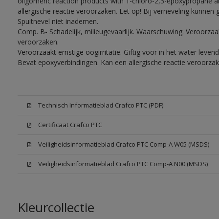
oligomeric reaction products with 1-chloro-2,3-epoxypropane a
allergische reactie veroorzaken. Let op! Bij verneveling kunnen
Spuitnevel niet inademen.
Comp. B- Schadelijk, milieugevaarlijk. Waarschuwing. Veroorzaakt
veroorzaken.
Veroorzaakt ernstige oogirritatie. Giftig voor in het water lev
Bevat epoxyverbindingen. Kan een allergische reactie veroorzak
Technisch Informatieblad Crafco PTC (PDF)
Certificaat Crafco PTC
Veiligheidsinformatieblad Crafco PTC Comp-A W05 (MSDS)
Veiligheidsinformatieblad Crafco PTC Comp-A N00 (MSDS)
Kleurcollectie