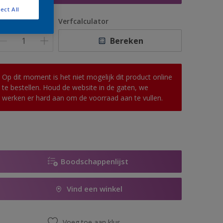
ect All
antal
Verfcalculator
Bereken
Op dit moment is het niet mogelijk dit product online
te bestellen. Houd de website in de gaten, we
werken er hard aan om de voorraad aan te vullen.
Boodschappenlijst
Vind een winkel
Voeg toe aan klus