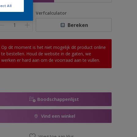
ect All
antal
Verfcalculator
Bereken
Op dit moment is het niet mogelijk dit product online
te bestellen. Houd de website in de gaten, we
werken er hard aan om de voorraad aan te vullen.
Boodschappenlijst
Vind een winkel
Voeg toe aan klus