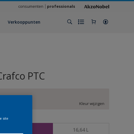
consumenten
professionals
Verkooppunten
Crafco PTC
BN.01.87
Kleur wijzigen
e site
rootte
4,16 L
16,64 L