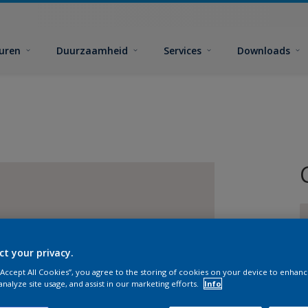
euren
Duurzaamheid
Services
Downloads
ct your privacy.
 “Accept All Cookies”, you agree to the storing of cookies on your device to enhanc
G
analyze site usage, and assist in our marketing efforts.
Info