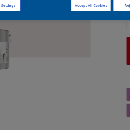
 Settings
Accept All Cookies
Rej
A