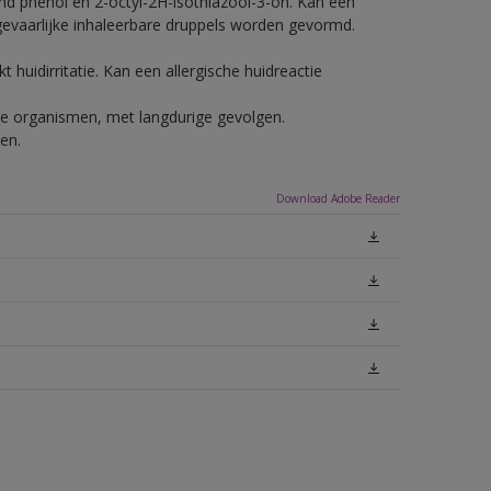
nd phenol en 2-octyl-2H-isothiazool-3-on. Kan een
 gevaarlijke inhaleerbare druppels worden gevormd.
 huidirritatie. Kan een allergische huidreactie
ende organismen, met langdurige gevolgen.
en.
Download Adobe Reader