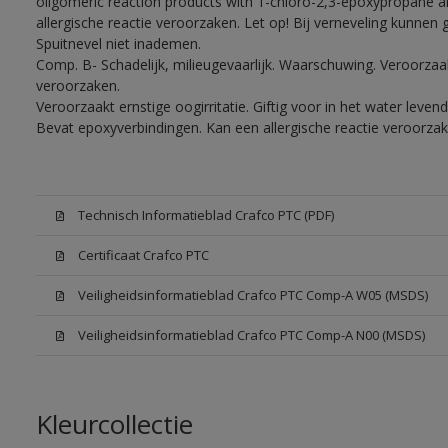
oligomeric reaction products with 1-chloro-2,3-epoxypropane a
allergische reactie veroorzaken. Let op! Bij verneveling kunnen
Spuitnevel niet inademen.
Comp. B- Schadelijk, milieugevaarlijk. Waarschuwing. Veroorzaakt
veroorzaken.
Veroorzaakt ernstige oogirritatie. Giftig voor in het water lev
Bevat epoxyverbindingen. Kan een allergische reactie veroorzak
Technisch Informatieblad Crafco PTC (PDF)
Certificaat Crafco PTC
Veiligheidsinformatieblad Crafco PTC Comp-A W05 (MSDS)
Veiligheidsinformatieblad Crafco PTC Comp-A N00 (MSDS)
Kleurcollectie