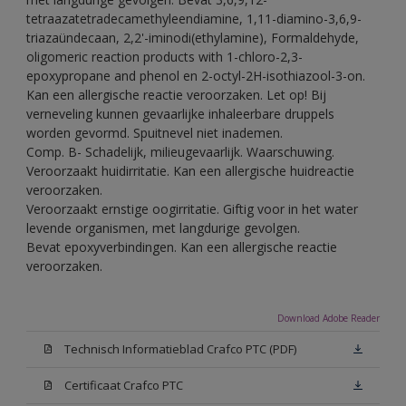
tetraazatetradecamethyleendiamine, 1,11-diamino-3,6,9-
triazaündecaan, 2,2'-iminodi(ethylamine), Formaldehyde,
oligomeric reaction products with 1-chloro-2,3-
epoxypropane and phenol en 2-octyl-2H-isothiazool-3-on.
Kan een allergische reactie veroorzaken. Let op! Bij
verneveling kunnen gevaarlijke inhaleerbare druppels
worden gevormd. Spuitnevel niet inademen.
Comp. B- Schadelijk, milieugevaarlijk. Waarschuwing.
Veroorzaakt huidirritatie. Kan een allergische huidreactie
veroorzaken.
Veroorzaakt ernstige oogirritatie. Giftig voor in het water
levende organismen, met langdurige gevolgen.
Bevat epoxyverbindingen. Kan een allergische reactie
veroorzaken.
Download Adobe Reader
Technisch Informatieblad Crafco PTC (PDF)
Certificaat Crafco PTC