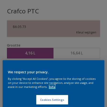
Crafco PTC
B6.05.73
Kleur wijzigen
Grootte
4,16 L
16,64 L
Aantal
Verfcalculator
We respect your privacy.
Bereken
By clicking “Accept All Cookies”, you agree to the storing of cookies
on your device to enhance site navigation, analyze site usage, and
assist in our marketing efforts.
Info
Op dit moment is het niet mogelijk dit product online
te bestellen. Houd de website in de gaten, we werken
Cookies Settings
er hard aan om de voorraad aan te vullen.