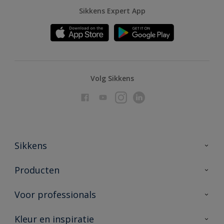
Sikkens Expert App
Volg Sikkens
Sikkens
Over Sikkens
Producten
AkzoNobel
Producten voor binnen
Voor professionals
Duurzaamheid
Producten voor buiten
Veelgestelde vragen
Advies & service
Kleur en inspiratie
Vind je verkooppunt