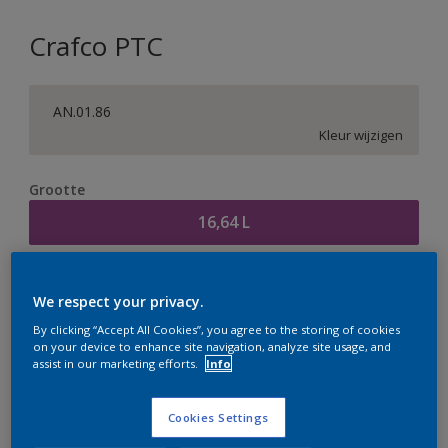
Crafco PTC
AN.01.86
Kleur wijzigen
Grootte
16,64 L
Aantal
Verfcalculator
We respect your privacy.
Bereken
By clicking “Accept All Cookies”, you agree to the storing of cookies
on your device to enhance site navigation, analyze site usage, and
assist in our marketing efforts.
Info
Op dit moment is het niet mogelijk dit product online
te bestellen. Houd de website in de gaten, we werken
Cookies Settings
er hard aan om de voorraad aan te vullen.