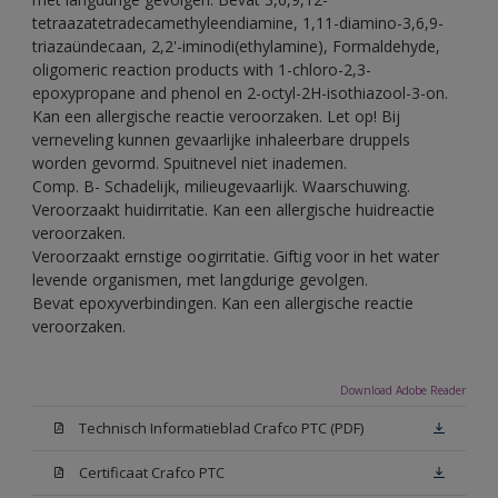
tetraazatetradecamethyleendiamine, 1,11-diamino-3,6,9-
triazaündecaan, 2,2'-iminodi(ethylamine), Formaldehyde,
oligomeric reaction products with 1-chloro-2,3-
epoxypropane and phenol en 2-octyl-2H-isothiazool-3-on.
Kan een allergische reactie veroorzaken. Let op! Bij
verneveling kunnen gevaarlijke inhaleerbare druppels
worden gevormd. Spuitnevel niet inademen.
Comp. B- Schadelijk, milieugevaarlijk. Waarschuwing.
Veroorzaakt huidirritatie. Kan een allergische huidreactie
veroorzaken.
Veroorzaakt ernstige oogirritatie. Giftig voor in het water
levende organismen, met langdurige gevolgen.
Bevat epoxyverbindingen. Kan een allergische reactie
veroorzaken.
Download Adobe Reader
Technisch Informatieblad Crafco PTC (PDF)
Certificaat Crafco PTC