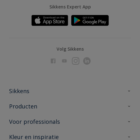
Sikkens Expert App
Volg Sikkens
Sikkens
Over Sikkens
Producten
AkzoNobel
Producten voor binnen
Voor professionals
Duurzaamheid
Producten voor buiten
Veelgestelde vragen
Advies & service
Kleur en inspiratie
Vind je verkooppunt