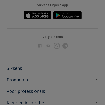
Sikkens Expert App
Volg Sikkens
Sikkens
Over Sikkens
Producten
AkzoNobel
Producten voor binnen
Voor professionals
Duurzaamheid
Producten voor buiten
Veelgestelde vragen
Advies & service
Kleur en inspiratie
Vind je verkooppunt