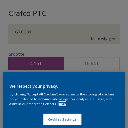
Crafco PTC
G7.03.86
Kleur wijzigen
Grootte
4,16 L
16,64 L
Aantal
Verfcalculator
We respect your privacy.
Bereken
By clicking “Accept All Cookies”, you agree to the storing of cookies
on your device to enhance site navigation, analyze site usage, and
assist in our marketing efforts.
Info
Op dit moment is het niet mogelijk dit product online
te bestellen. Houd de website in de gaten, we werken
Cookies Settings
er hard aan om de voorraad aan te vullen.