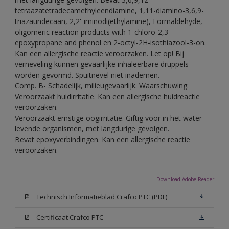
tetraazatetradecamethyleendiamine, 1,11-diamino-3,6,9-
triazaündecaan, 2,2'-iminodi(ethylamine), Formaldehyde,
oligomeric reaction products with 1-chloro-2,3-
epoxypropane and phenol en 2-octyl-2H-isothiazool-3-on.
Kan een allergische reactie veroorzaken. Let op! Bij
verneveling kunnen gevaarlijke inhaleerbare druppels
worden gevormd. Spuitnevel niet inademen.
Comp. B- Schadelijk, milieugevaarlijk. Waarschuwing.
Veroorzaakt huidirritatie. Kan een allergische huidreactie
veroorzaken.
Veroorzaakt ernstige oogirritatie. Giftig voor in het water
levende organismen, met langdurige gevolgen.
Bevat epoxyverbindingen. Kan een allergische reactie
veroorzaken.
Download Adobe Reader
Technisch Informatieblad Crafco PTC (PDF)
Certificaat Crafco PTC