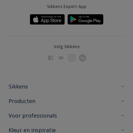
Sikkens Expert App
Volg Sikkens
Sikkens
Over Sikkens
Producten
AkzoNobel
Producten voor binnen
Voor professionals
Duurzaamheid
Producten voor buiten
Veelgestelde vragen
Advies & service
Kleur en inspiratie
Vind je verkooppunt