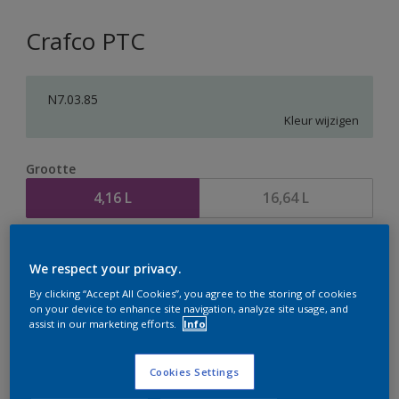
Crafco PTC
N7.03.85
Kleur wijzigen
Grootte
4,16 L
16,64 L
Aantal
Verfcalculator
We respect your privacy.
Bereken
By clicking “Accept All Cookies”, you agree to the storing of cookies
on your device to enhance site navigation, analyze site usage, and
assist in our marketing efforts.
Info
Op dit moment is het niet mogelijk dit product online
te bestellen. Houd de website in de gaten, we werken
Cookies Settings
er hard aan om de voorraad aan te vullen.