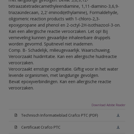
tetraazatetradecamethyleendiamine, 1,11-diamino-3,6,9-
triazaündecaan, 2,2'-iminodi(ethylamine), Formaldehyde,
oligomeric reaction products with 1-chloro-2,3-
epoxypropane and phenol en 2-octyl-2H-isothiazool-3-on.
Kan een allergische reactie veroorzaken. Let op! Bij
verneveling kunnen gevaarlijke inhaleerbare druppels
worden gevormd. Spuitnevel niet inademen.
Comp. B- Schadelijk, milieugevaarlijk. Waarschuwing.
Veroorzaakt huidirritatie. Kan een allergische huidreactie
veroorzaken.
Veroorzaakt ernstige oogirritatie. Giftig voor in het water
levende organismen, met langdurige gevolgen.
Bevat epoxyverbindingen. Kan een allergische reactie
veroorzaken.
Download Adobe Reader
Technisch Informatieblad Crafco PTC (PDF)
Certificaat Crafco PTC