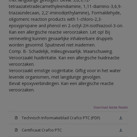
tetraazatetradecamethyleendiamine, 1,11-diamino-3,6,9-
triazaündecaan, 2,2'-iminodi(ethylamine), Formaldehyde,
oligomeric reaction products with 1-chloro-2,3-
epoxypropane and phenol en 2-octyl-2H-isothiazool-3-on.
Kan een allergische reactie veroorzaken. Let op! Bij
verneveling kunnen gevaarlijke inhaleerbare druppels
worden gevormd. Spuitnevel niet inademen.
Comp. B- Schadelijk, milieugevaarlijk. Waarschuwing.
Veroorzaakt huidirritatie. Kan een allergische huidreactie
veroorzaken.
Veroorzaakt ernstige oogirritatie. Giftig voor in het water
levende organismen, met langdurige gevolgen.
Bevat epoxyverbindingen. Kan een allergische reactie
veroorzaken.
Download Adobe Reader
Technisch Informatieblad Crafco PTC (PDF)
Certificaat Crafco PTC