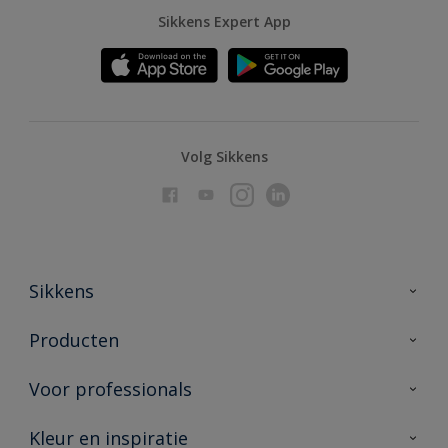
Sikkens Expert App
Volg Sikkens
Sikkens
Over Sikkens
Producten
AkzoNobel
Producten voor binnen
Voor professionals
Duurzaamheid
Producten voor buiten
Veelgestelde vragen
Advies & service
Kleur en inspiratie
Vind je verkooppunt