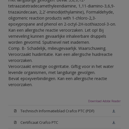
tetraazatetradecamethyleendiamine, 1,11-diamino-3,6,9-
triazaündecaan, 2,2'-iminodi(ethylamine), Formaldehyde,
oligomeric reaction products with 1-chloro-2,3-
epoxypropane and phenol en 2-octyl-2H-isothiazool-3-on.
Kan een allergische reactie veroorzaken. Let op! Bij
verneveling kunnen gevaarlijke inhaleerbare druppels
worden gevormd. Spuitnevel niet inademen.
Comp. B- Schadelijk, milieugevaarlijk. Waarschuwing.
Veroorzaakt huidirritatie. Kan een allergische huidreactie
veroorzaken.
Veroorzaakt ernstige oogirritatie. Giftig voor in het water
levende organismen, met langdurige gevolgen.
Bevat epoxyverbindingen. Kan een allergische reactie
veroorzaken.
Download Adobe Reader
Technisch Informatieblad Crafco PTC (PDF)
Certificaat Crafco PTC