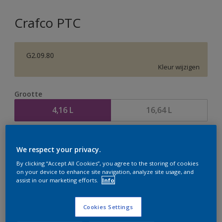
Crafco PTC
G2.09.80
Kleur wijzigen
Grootte
4,16 L
16,64 L
Aantal
Verfcalculator
We respect your privacy.
Bereken
By clicking “Accept All Cookies”, you agree to the storing of cookies
on your device to enhance site navigation, analyze site usage, and
assist in our marketing efforts.
Info
Op dit moment is het niet mogelijk dit product online
te bestellen. Houd de website in de gaten, we werken
Cookies Settings
er hard aan om de voorraad aan te vullen.