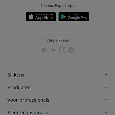
Sikkens Expert App
Volg Sikkens
Sikkens
Over Sikkens
Producten
AkzoNobel
Producten voor binnen
Voor professionals
Duurzaamheid
Producten voor buiten
Veelgestelde vragen
Advies & service
Kleur en inspiratie
Vind je verkooppunt