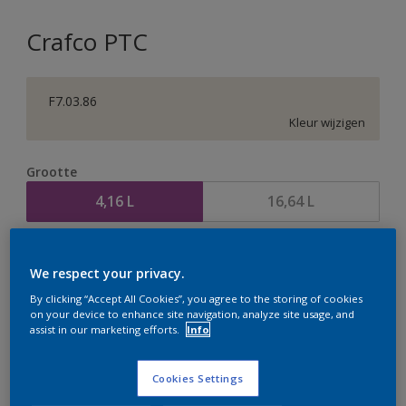
Crafco PTC
F7.03.86
Kleur wijzigen
Grootte
4,16 L
16,64 L
Aantal
Verfcalculator
We respect your privacy.
Bereken
By clicking “Accept All Cookies”, you agree to the storing of cookies
on your device to enhance site navigation, analyze site usage, and
assist in our marketing efforts.
Info
Op dit moment is het niet mogelijk dit product online
te bestellen. Houd de website in de gaten, we werken
Cookies Settings
er hard aan om de voorraad aan te vullen.