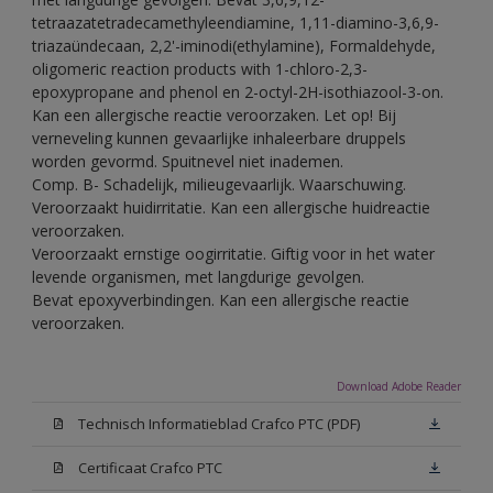
tetraazatetradecamethyleendiamine, 1,11-diamino-3,6,9-
triazaündecaan, 2,2'-iminodi(ethylamine), Formaldehyde,
oligomeric reaction products with 1-chloro-2,3-
epoxypropane and phenol en 2-octyl-2H-isothiazool-3-on.
Kan een allergische reactie veroorzaken. Let op! Bij
verneveling kunnen gevaarlijke inhaleerbare druppels
worden gevormd. Spuitnevel niet inademen.
Comp. B- Schadelijk, milieugevaarlijk. Waarschuwing.
Veroorzaakt huidirritatie. Kan een allergische huidreactie
veroorzaken.
Veroorzaakt ernstige oogirritatie. Giftig voor in het water
levende organismen, met langdurige gevolgen.
Bevat epoxyverbindingen. Kan een allergische reactie
veroorzaken.
Download Adobe Reader
Technisch Informatieblad Crafco PTC (PDF)
Certificaat Crafco PTC