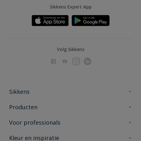
Sikkens Expert App
Volg Sikkens
Sikkens
Over Sikkens
Producten
AkzoNobel
Producten voor binnen
Voor professionals
Duurzaamheid
Producten voor buiten
Veelgestelde vragen
Advies & service
Kleur en inspiratie
Vind je verkooppunt