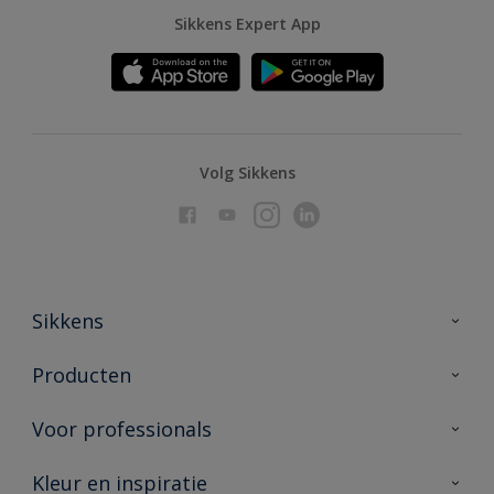
Sikkens Expert App
Volg Sikkens
Sikkens
Over Sikkens
Producten
AkzoNobel
Producten voor binnen
Voor professionals
Duurzaamheid
Producten voor buiten
Veelgestelde vragen
Advies & service
Kleur en inspiratie
Vind je verkooppunt