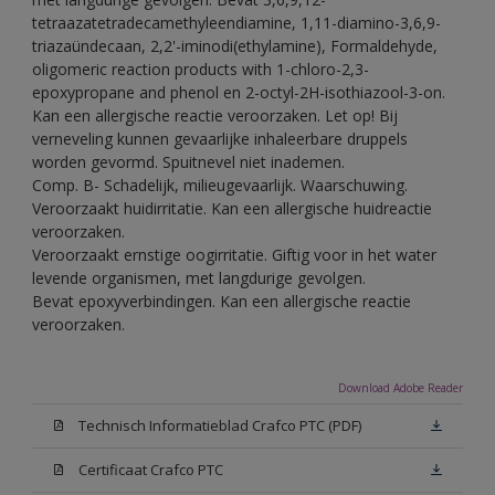
tetraazatetradecamethyleendiamine, 1,11-diamino-3,6,9-
triazaündecaan, 2,2'-iminodi(ethylamine), Formaldehyde,
oligomeric reaction products with 1-chloro-2,3-
epoxypropane and phenol en 2-octyl-2H-isothiazool-3-on.
Kan een allergische reactie veroorzaken. Let op! Bij
verneveling kunnen gevaarlijke inhaleerbare druppels
worden gevormd. Spuitnevel niet inademen.
Comp. B- Schadelijk, milieugevaarlijk. Waarschuwing.
Veroorzaakt huidirritatie. Kan een allergische huidreactie
veroorzaken.
Veroorzaakt ernstige oogirritatie. Giftig voor in het water
levende organismen, met langdurige gevolgen.
Bevat epoxyverbindingen. Kan een allergische reactie
veroorzaken.
Download Adobe Reader
Technisch Informatieblad Crafco PTC (PDF)
Certificaat Crafco PTC