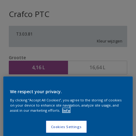
Crafco PTC
T3.03.81
Kleur wijzigen
Grootte
4,16 L
16,64 L
Aantal
Verfcalculator
We respect your privacy.
Bereken
By clicking “Accept All Cookies”, you agree to the storing of cookies
on your device to enhance site navigation, analyze site usage, and
assist in our marketing efforts.
Info
Op dit moment is het niet mogelijk dit product online
te bestellen. Houd de website in de gaten, we werken
Cookies Settings
er hard aan om de voorraad aan te vullen.