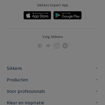
Sikkens Expert App
Volg Sikkens
Sikkens
Over Sikkens
Producten
AkzoNobel
Producten voor binnen
Voor professionals
Duurzaamheid
Producten voor buiten
Veelgestelde vragen
Advies & service
Kleur en inspiratie
Vind je verkooppunt