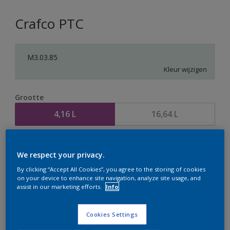
Crafco PTC
M3.03.85
Kleur wijzigen
Grootte
4,16 L
16,64 L
Aantal
Verfcalculator
We respect your privacy.
Bereken
By clicking “Accept All Cookies”, you agree to the storing of cookies
on your device to enhance site navigation, analyze site usage, and
assist in our marketing efforts.
Info
Op dit moment is het niet mogelijk dit product online
te bestellen. Houd de website in de gaten, we werken
Cookies Settings
er hard aan om de voorraad aan te vullen.