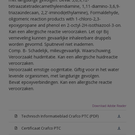
tetraazatetradecamethyleendiamine, 1,11-diamino-3,6,9-
triazaündecaan, 2,2'-iminodi(ethylamine), Formaldehyde,
oligomeric reaction products with 1-chloro-2,3-
epoxypropane and phenol en 2-octyl-2H-isothiazool-3-on.
Kan een allergische reactie veroorzaken. Let op! Bij
verneveling kunnen gevaarlijke inhaleerbare druppels
worden gevormd. Spuitnevel niet inademen.
Comp. B- Schadelijk, milieugevaarlijk. Waarschuwing.
Veroorzaakt huidirritatie. Kan een allergische huidreactie
veroorzaken.
Veroorzaakt ernstige oogirritatie. Giftig voor in het water
levende organismen, met langdurige gevolgen.
Bevat epoxyverbindingen. Kan een allergische reactie
veroorzaken.
Download Adobe Reader
Technisch Informatieblad Crafco PTC (PDF)
Certificaat Crafco PTC