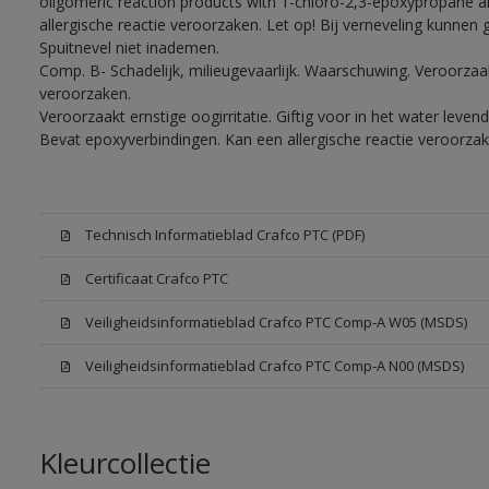
oligomeric reaction products with 1-chloro-2,3-epoxypropane a
allergische reactie veroorzaken. Let op! Bij verneveling kunnen
Spuitnevel niet inademen.
Comp. B- Schadelijk, milieugevaarlijk. Waarschuwing. Veroorzaakt
veroorzaken.
Veroorzaakt ernstige oogirritatie. Giftig voor in het water lev
Bevat epoxyverbindingen. Kan een allergische reactie veroorzak
Technisch Informatieblad Crafco PTC (PDF)
Certificaat Crafco PTC
Veiligheidsinformatieblad Crafco PTC Comp-A W05 (MSDS)
Veiligheidsinformatieblad Crafco PTC Comp-A N00 (MSDS)
Kleurcollectie