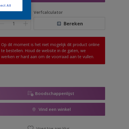
ect All
antal
Verfcalculator
Bereken
Op dit moment is het niet mogelijk dit product online
te bestellen. Houd de website in de gaten, we
werken er hard aan om de voorraad aan te vullen.
Boodschappenlijst
Vind een winkel
Voeg toe aan klus