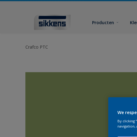
Producten
Kl
Crafco PTC
We respe
By clicking
navigation, 