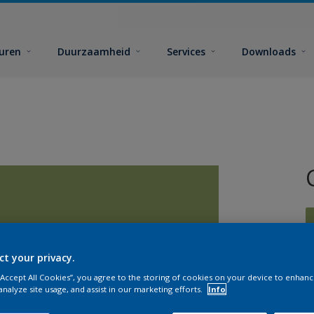
euren
Duurzaamheid
Services
Downloads
ct your privacy.
 “Accept All Cookies”, you agree to the storing of cookies on your device to enhanc
G
analyze site usage, and assist in our marketing efforts.
Info