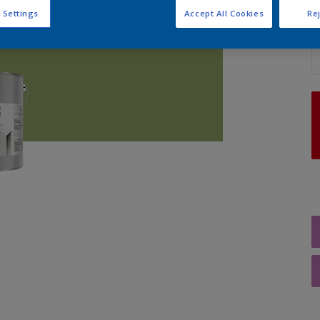
 Settings
Accept All Cookies
Rej
A