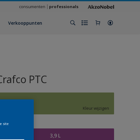
consumenten
professionals
Verkooppunten
Crafco PTC
J0.30.60
Kleur wijzigen
e site
rootte
3,9 L