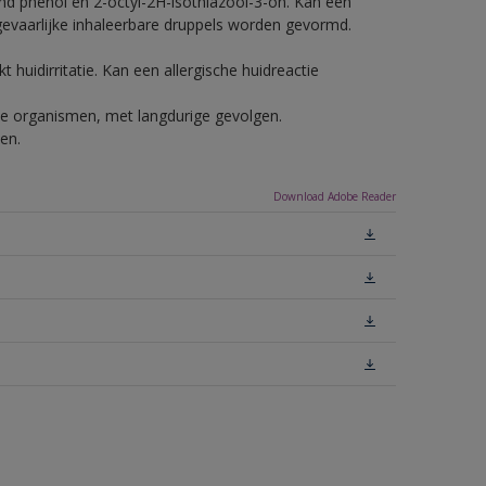
nd phenol en 2-octyl-2H-isothiazool-3-on. Kan een
 gevaarlijke inhaleerbare druppels worden gevormd.
 huidirritatie. Kan een allergische huidreactie
ende organismen, met langdurige gevolgen.
en.
Download Adobe Reader