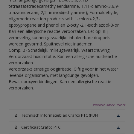
tetraazatetradecamethyleendiamine, 1,11-diamino-3,6,9-
triazaündecaan, 2,2'-iminodi(ethylamine), Formaldehyde,
oligomeric reaction products with 1-chloro-2,3-
epoxypropane and phenol en 2-octyl-2H-isothiazool-3-on.
Kan een allergische reactie veroorzaken. Let op! Bij
verneveling kunnen gevaarlijke inhaleerbare druppels
worden gevormd. Spuitnevel niet inademen.
Comp. B- Schadelijk, milieugevaarlijk. Waarschuwing.
Veroorzaakt huidirritatie. Kan een allergische huidreactie
veroorzaken.
Veroorzaakt ernstige oogirritatie. Giftig voor in het water
levende organismen, met langdurige gevolgen.
Bevat epoxyverbindingen. Kan een allergische reactie
veroorzaken.
Download Adobe Reader
Technisch Informatieblad Crafco PTC (PDF)
Certificaat Crafco PTC