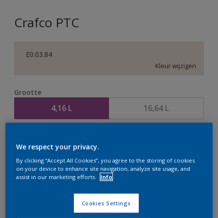
Crafco PTC
E0.03.84
Kleur wijzigen
Grootte
4,16 L
16,64 L
Aantal
Verfcalculator
We respect your privacy.
Bereken
By clicking “Accept All Cookies”, you agree to the storing of cookies
on your device to enhance site navigation, analyze site usage, and
assist in our marketing efforts.
Info
Op dit moment is het niet mogelijk dit product online
te bestellen. Houd de website in de gaten, we werken
Cookies Settings
er hard aan om de voorraad aan te vullen.