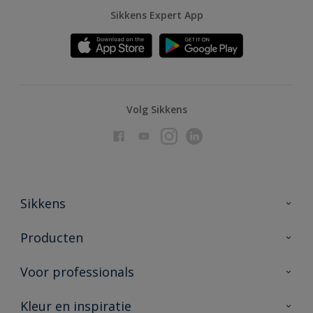
Sikkens Expert App
Volg Sikkens
Sikkens
Over Sikkens
Producten
AkzoNobel
Producten voor binnen
Voor professionals
Duurzaamheid
Producten voor buiten
Veelgestelde vragen
Advies & service
Kleur en inspiratie
Vind je verkooppunt