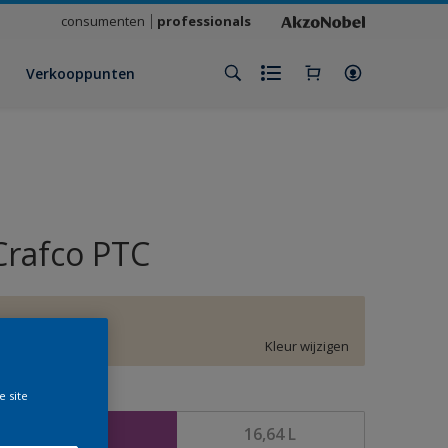
consumenten
professionals
Verkooppunten
Crafco PTC
F2.06.84
Kleur wijzigen
e site
rootte
4,16 L
16,64 L