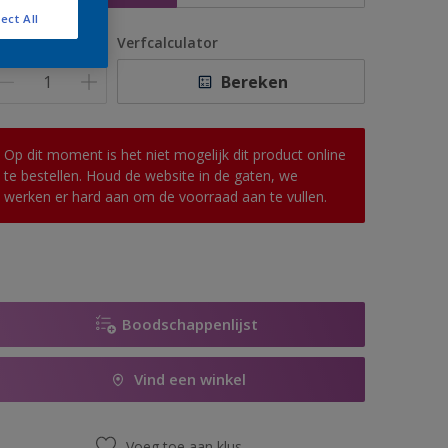
ect All
antal
Verfcalculator
Bereken
Op dit moment is het niet mogelijk dit product online
te bestellen. Houd de website in de gaten, we
werken er hard aan om de voorraad aan te vullen.
Boodschappenlijst
Vind een winkel
Voeg toe aan klus