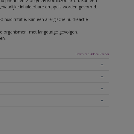
nd phenol en 2-octyl-2H-isothiazool-3-on. Kan een
 gevaarlijke inhaleerbare druppels worden gevormd.
 huidirritatie. Kan een allergische huidreactie
ende organismen, met langdurige gevolgen.
en.
Download Adobe Reader