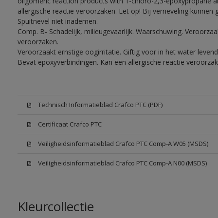
oligomeric reaction products with 1-chloro-2,3-epoxypropane a
allergische reactie veroorzaken. Let op! Bij verneveling kunnen
Spuitnevel niet inademen.
Comp. B- Schadelijk, milieugevaarlijk. Waarschuwing. Veroorzaakt
veroorzaken.
Veroorzaakt ernstige oogirritatie. Giftig voor in het water lev
Bevat epoxyverbindingen. Kan een allergische reactie veroorzak
Technisch Informatieblad Crafco PTC (PDF)
Certificaat Crafco PTC
Veiligheidsinformatieblad Crafco PTC Comp-A W05 (MSDS)
Veiligheidsinformatieblad Crafco PTC Comp-A N00 (MSDS)
Kleurcollectie