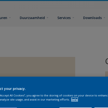
euren
Duurzaamheid
Services
Downloads
ct your privacy.
 “Accept All Cookies”, you agree to the storing of cookies on your device to enhanc
G
analyze site usage, and assist in our marketing efforts.
Info