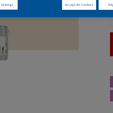
 Settings
Accept All Cookies
Rej
A