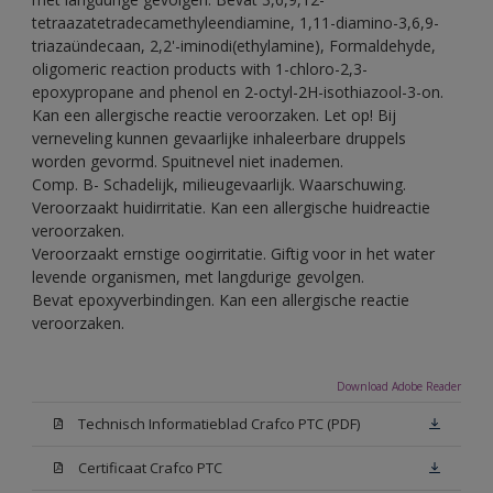
tetraazatetradecamethyleendiamine, 1,11-diamino-3,6,9-
triazaündecaan, 2,2'-iminodi(ethylamine), Formaldehyde,
oligomeric reaction products with 1-chloro-2,3-
epoxypropane and phenol en 2-octyl-2H-isothiazool-3-on.
Kan een allergische reactie veroorzaken. Let op! Bij
verneveling kunnen gevaarlijke inhaleerbare druppels
worden gevormd. Spuitnevel niet inademen.
Comp. B- Schadelijk, milieugevaarlijk. Waarschuwing.
Veroorzaakt huidirritatie. Kan een allergische huidreactie
veroorzaken.
Veroorzaakt ernstige oogirritatie. Giftig voor in het water
levende organismen, met langdurige gevolgen.
Bevat epoxyverbindingen. Kan een allergische reactie
veroorzaken.
Download Adobe Reader
Technisch Informatieblad Crafco PTC (PDF)
Certificaat Crafco PTC