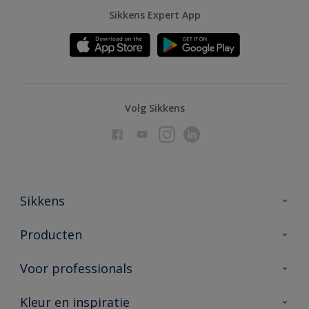
Sikkens Expert App
Volg Sikkens
Sikkens
Over Sikkens
Producten
AkzoNobel
Producten voor binnen
Voor professionals
Duurzaamheid
Producten voor buiten
Veelgestelde vragen
Advies & service
Kleur en inspiratie
Vind je verkooppunt