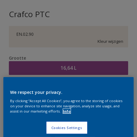
Crafco PTC
EN.02.90
Kleur wijzigen
Grootte
16,64 L
Aantal
Verfcalculator
We respect your privacy.
Bereken
By clicking “Accept All Cookies”, you agree to the storing of cookies
on your device to enhance site navigation, analyze site usage, and
assist in our marketing efforts.
Info
Op dit moment is het niet mogelijk dit product online
te bestellen. Houd de website in de gaten, we werken
Cookies Settings
er hard aan om de voorraad aan te vullen.