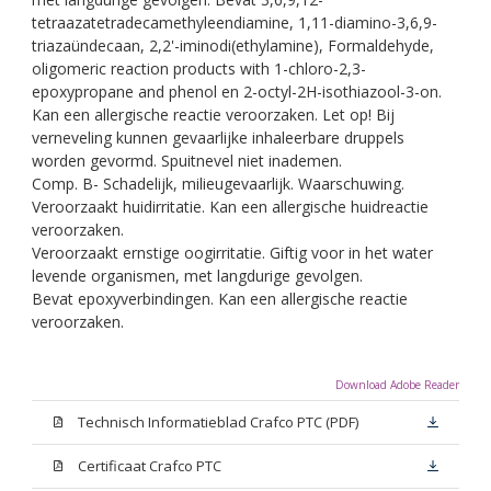
tetraazatetradecamethyleendiamine, 1,11-diamino-3,6,9-
triazaündecaan, 2,2'-iminodi(ethylamine), Formaldehyde,
oligomeric reaction products with 1-chloro-2,3-
epoxypropane and phenol en 2-octyl-2H-isothiazool-3-on.
Kan een allergische reactie veroorzaken. Let op! Bij
verneveling kunnen gevaarlijke inhaleerbare druppels
worden gevormd. Spuitnevel niet inademen.
Comp. B- Schadelijk, milieugevaarlijk. Waarschuwing.
Veroorzaakt huidirritatie. Kan een allergische huidreactie
veroorzaken.
Veroorzaakt ernstige oogirritatie. Giftig voor in het water
levende organismen, met langdurige gevolgen.
Bevat epoxyverbindingen. Kan een allergische reactie
veroorzaken.
Download Adobe Reader
Technisch Informatieblad Crafco PTC (PDF)
Certificaat Crafco PTC