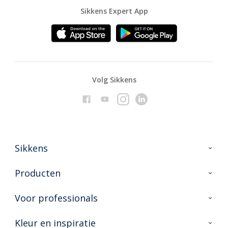
Sikkens Expert App
Volg Sikkens
Sikkens
Over Sikkens
Producten
AkzoNobel
Producten voor binnen
Voor professionals
Duurzaamheid
Producten voor buiten
Veelgestelde vragen
Advies & service
Kleur en inspiratie
Vind je verkooppunt