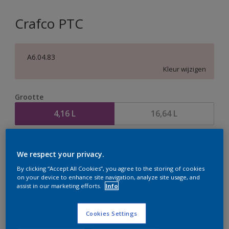
Crafco PTC
A6.04.83
Kleur wijzigen
Grootte
4,16 L
16,64 L
Aantal
Verfcalculator
We respect your privacy.
Bereken
By clicking “Accept All Cookies”, you agree to the storing of cookies
on your device to enhance site navigation, analyze site usage, and
assist in our marketing efforts.
Info
Op dit moment is het niet mogelijk dit product online
te bestellen. Houd de website in de gaten, we werken
Cookies Settings
er hard aan om de voorraad aan te vullen.