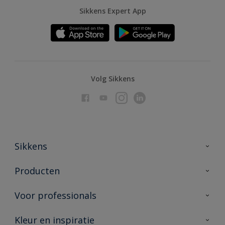
Sikkens Expert App
Volg Sikkens
Sikkens
Over Sikkens
Producten
AkzoNobel
Producten voor binnen
Voor professionals
Duurzaamheid
Producten voor buiten
Veelgestelde vragen
Advies & service
Kleur en inspiratie
Vind je verkooppunt