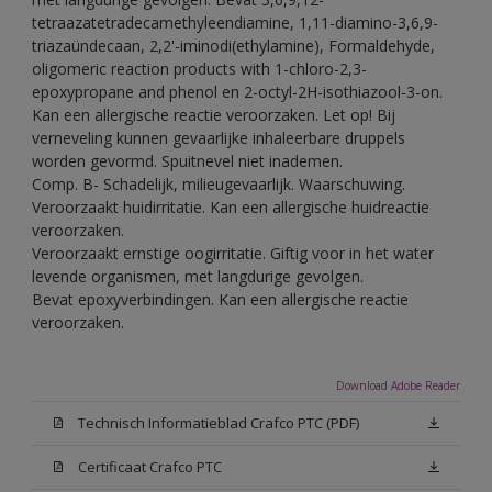
tetraazatetradecamethyleendiamine, 1,11-diamino-3,6,9-
triazaündecaan, 2,2'-iminodi(ethylamine), Formaldehyde,
oligomeric reaction products with 1-chloro-2,3-
epoxypropane and phenol en 2-octyl-2H-isothiazool-3-on.
Kan een allergische reactie veroorzaken. Let op! Bij
verneveling kunnen gevaarlijke inhaleerbare druppels
worden gevormd. Spuitnevel niet inademen.
Comp. B- Schadelijk, milieugevaarlijk. Waarschuwing.
Veroorzaakt huidirritatie. Kan een allergische huidreactie
veroorzaken.
Veroorzaakt ernstige oogirritatie. Giftig voor in het water
levende organismen, met langdurige gevolgen.
Bevat epoxyverbindingen. Kan een allergische reactie
veroorzaken.
Download Adobe Reader
Technisch Informatieblad Crafco PTC (PDF)
Certificaat Crafco PTC