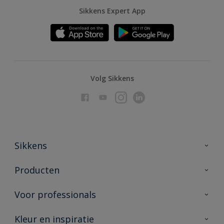
Sikkens Expert App
Volg Sikkens
Sikkens
Over Sikkens
Producten
AkzoNobel
Producten voor binnen
Voor professionals
Duurzaamheid
Producten voor buiten
Veelgestelde vragen
Advies & service
Kleur en inspiratie
Vind je verkooppunt