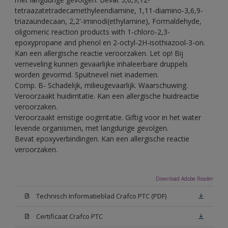
tetraazatetradecamethyleendiamine, 1,11-diamino-3,6,9-
triazaündecaan, 2,2'-iminodi(ethylamine), Formaldehyde,
oligomeric reaction products with 1-chloro-2,3-
epoxypropane and phenol en 2-octyl-2H-isothiazool-3-on.
Kan een allergische reactie veroorzaken. Let op! Bij
verneveling kunnen gevaarlijke inhaleerbare druppels
worden gevormd. Spuitnevel niet inademen.
Comp. B- Schadelijk, milieugevaarlijk. Waarschuwing.
Veroorzaakt huidirritatie. Kan een allergische huidreactie
veroorzaken.
Veroorzaakt ernstige oogirritatie. Giftig voor in het water
levende organismen, met langdurige gevolgen.
Bevat epoxyverbindingen. Kan een allergische reactie
veroorzaken.
Download Adobe Reader
Technisch Informatieblad Crafco PTC (PDF)
Certificaat Crafco PTC