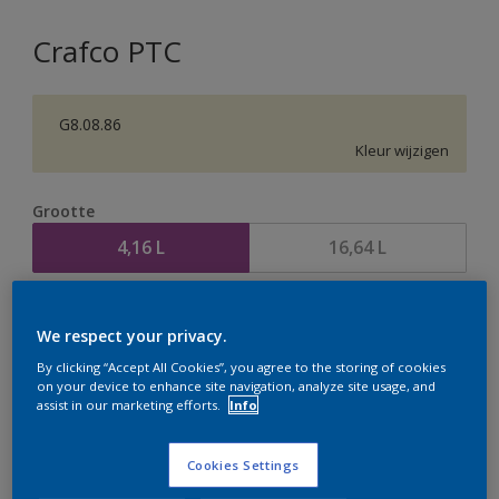
Crafco PTC
G8.08.86
Kleur wijzigen
Grootte
4,16 L
16,64 L
Aantal
Verfcalculator
We respect your privacy.
Bereken
By clicking “Accept All Cookies”, you agree to the storing of cookies
on your device to enhance site navigation, analyze site usage, and
assist in our marketing efforts.
Info
Op dit moment is het niet mogelijk dit product online
te bestellen. Houd de website in de gaten, we werken
Cookies Settings
er hard aan om de voorraad aan te vullen.