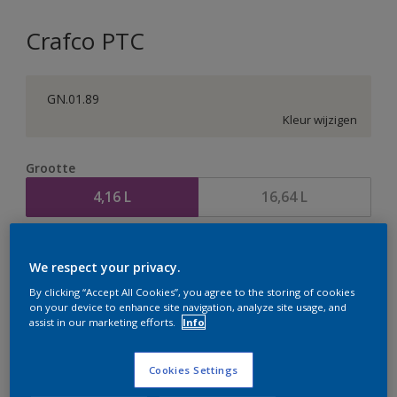
Crafco PTC
GN.01.89
Kleur wijzigen
Grootte
4,16 L
16,64 L
Aantal
Verfcalculator
We respect your privacy.
Bereken
By clicking “Accept All Cookies”, you agree to the storing of cookies
on your device to enhance site navigation, analyze site usage, and
assist in our marketing efforts.
Info
Op dit moment is het niet mogelijk dit product online
te bestellen. Houd de website in de gaten, we werken
Cookies Settings
er hard aan om de voorraad aan te vullen.