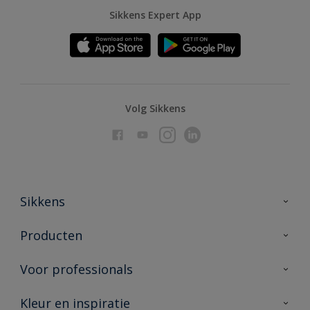
Sikkens Expert App
Volg Sikkens
Sikkens
Over Sikkens
Producten
AkzoNobel
Producten voor binnen
Voor professionals
Duurzaamheid
Producten voor buiten
Veelgestelde vragen
Advies & service
Kleur en inspiratie
Vind je verkooppunt