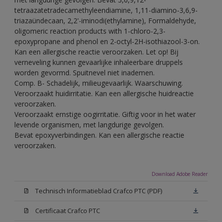
tetraazatetradecamethyleendiamine, 1,11-diamino-3,6,9-
triazaündecaan, 2,2'-iminodi(ethylamine), Formaldehyde,
oligomeric reaction products with 1-chloro-2,3-
epoxypropane and phenol en 2-octyl-2H-isothiazool-3-on.
Kan een allergische reactie veroorzaken. Let op! Bij
verneveling kunnen gevaarlijke inhaleerbare druppels
worden gevormd. Spuitnevel niet inademen.
Comp. B- Schadelijk, milieugevaarlijk. Waarschuwing.
Veroorzaakt huidirritatie. Kan een allergische huidreactie
veroorzaken.
Veroorzaakt ernstige oogirritatie. Giftig voor in het water
levende organismen, met langdurige gevolgen.
Bevat epoxyverbindingen. Kan een allergische reactie
veroorzaken.
Download Adobe Reader
Technisch Informatieblad Crafco PTC (PDF)
Certificaat Crafco PTC