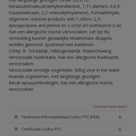
tetraazatetradecamethyleendiamine, 1,11-diamino-3,6,9-
triazaündecaan, 2,2'-iminodi(ethylamine), Formaldehyde,
oligomeric reaction products with 1-chloro-2,3-
epoxypropane and phenol en 2-octyl-2H-isothiazool-3-on.
Kan een allergische reactie veroorzaken. Let op! Bij
verneveling kunnen gevaarlijke inhaleerbare druppels
worden gevormd. Spuitnevel niet inademen.
Comp. B- Schadelijk, milieugevaarlijk. Waarschuwing.
Veroorzaakt huidirritatie. Kan een allergische huidreactie
veroorzaken.
Veroorzaakt ernstige oogirritatie. Giftig voor in het water
levende organismen, met langdurige gevolgen.
Bevat epoxyverbindingen. Kan een allergische reactie
veroorzaken.
Download Adobe Reader
Technisch Informatieblad Crafco PTC (PDF)
Certificaat Crafco PTC