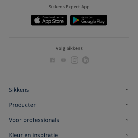
Sikkens Expert App
Volg Sikkens
Sikkens
Over Sikkens
Producten
AkzoNobel
Producten voor binnen
Voor professionals
Duurzaamheid
Producten voor buiten
Veelgestelde vragen
Advies & service
Kleur en inspiratie
Vind je verkooppunt