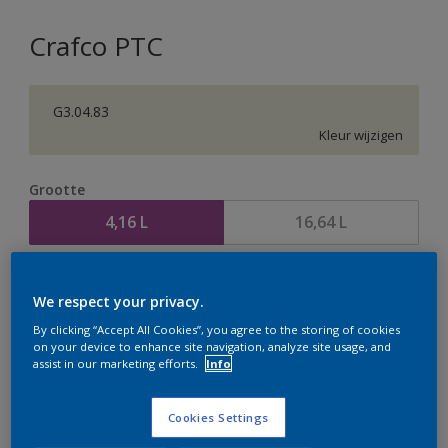
Crafco PTC
G3.04.83
Kleur wijzigen
Grootte
4,16 L
16,64 L
Aantal
Verfcalculator
We respect your privacy.
Bereken
By clicking “Accept All Cookies”, you agree to the storing of cookies
on your device to enhance site navigation, analyze site usage, and
assist in our marketing efforts.
Info
Op dit moment is het niet mogelijk dit product online
te bestellen. Houd de website in de gaten, we werken
Cookies Settings
er hard aan om de voorraad aan te vullen.