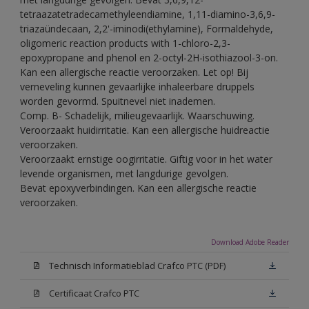
tetraazatetradecamethyleendiamine, 1,11-diamino-3,6,9-
triazaündecaan, 2,2'-iminodi(ethylamine), Formaldehyde,
oligomeric reaction products with 1-chloro-2,3-
epoxypropane and phenol en 2-octyl-2H-isothiazool-3-on.
Kan een allergische reactie veroorzaken. Let op! Bij
verneveling kunnen gevaarlijke inhaleerbare druppels
worden gevormd. Spuitnevel niet inademen.
Comp. B- Schadelijk, milieugevaarlijk. Waarschuwing.
Veroorzaakt huidirritatie. Kan een allergische huidreactie
veroorzaken.
Veroorzaakt ernstige oogirritatie. Giftig voor in het water
levende organismen, met langdurige gevolgen.
Bevat epoxyverbindingen. Kan een allergische reactie
veroorzaken.
Download Adobe Reader
Technisch Informatieblad Crafco PTC (PDF)
Certificaat Crafco PTC