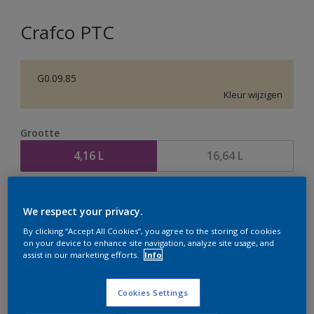
Crafco PTC
G0.09.85
Kleur wijzigen
Grootte
4,16 L
16,64 L
Aantal
Verfcalculator
We respect your privacy.
Bereken
By clicking “Accept All Cookies”, you agree to the storing of cookies
on your device to enhance site navigation, analyze site usage, and
assist in our marketing efforts.
Info
Op dit moment is het niet mogelijk dit product online
te bestellen. Houd de website in de gaten, we werken
Cookies Settings
er hard aan om de voorraad aan te vullen.