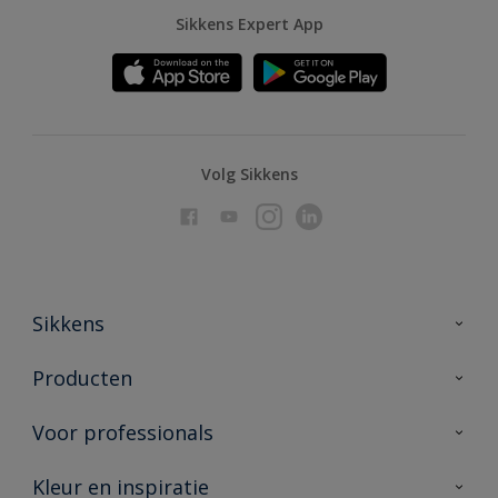
Sikkens Expert App
Volg Sikkens
Sikkens
Over Sikkens
Producten
AkzoNobel
Producten voor binnen
Voor professionals
Duurzaamheid
Producten voor buiten
Veelgestelde vragen
Advies & service
Kleur en inspiratie
Vind je verkooppunt