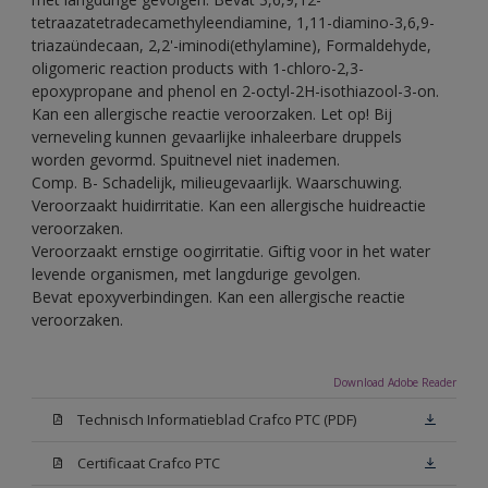
tetraazatetradecamethyleendiamine, 1,11-diamino-3,6,9-
triazaündecaan, 2,2'-iminodi(ethylamine), Formaldehyde,
oligomeric reaction products with 1-chloro-2,3-
epoxypropane and phenol en 2-octyl-2H-isothiazool-3-on.
Kan een allergische reactie veroorzaken. Let op! Bij
verneveling kunnen gevaarlijke inhaleerbare druppels
worden gevormd. Spuitnevel niet inademen.
Comp. B- Schadelijk, milieugevaarlijk. Waarschuwing.
Veroorzaakt huidirritatie. Kan een allergische huidreactie
veroorzaken.
Veroorzaakt ernstige oogirritatie. Giftig voor in het water
levende organismen, met langdurige gevolgen.
Bevat epoxyverbindingen. Kan een allergische reactie
veroorzaken.
Download Adobe Reader
Technisch Informatieblad Crafco PTC (PDF)
Certificaat Crafco PTC