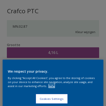
Crafco PTC
MN.02.87
Kleur wijzigen
Grootte
4,16 L
Aantal
Verfcalculator
We respect your privacy.
Bereken
By clicking “Accept All Cookies”, you agree to the storing of cookies
on your device to enhance site navigation, analyze site usage, and
assist in our marketing efforts.
Info
Op dit moment is het niet mogelijk dit product online
te bestellen. Houd de website in de gaten, we werken
Cookies Settings
er hard aan om de voorraad aan te vullen.