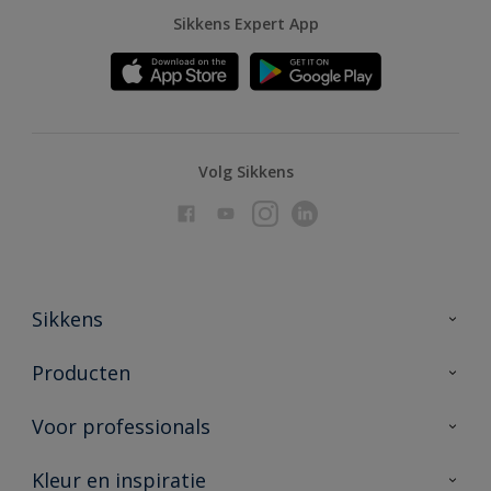
Sikkens Expert App
Volg Sikkens
Sikkens
Over Sikkens
Producten
AkzoNobel
Producten voor binnen
Voor professionals
Duurzaamheid
Producten voor buiten
Veelgestelde vragen
Advies & service
Kleur en inspiratie
Vind je verkooppunt